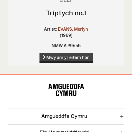
Triptych no.1
Artist:
EVANS, Merlyn
(1969)
NMW A 29555
Mwy am yr eitem hon
Map
o'r
Wefan
+
Amgueddfa Cymru