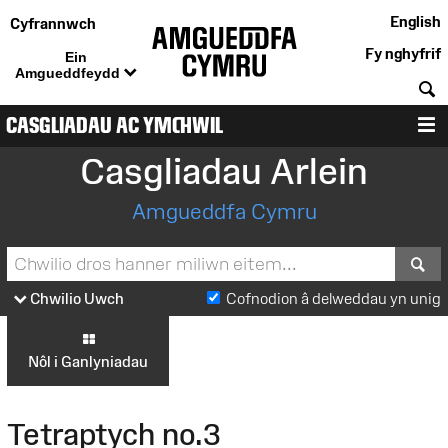
English
Cyfrannwch
Fy nghyfrif
Ein
Amgueddfeydd
C
CASGLIADAU AC YMCHWIL
D
Casgliadau Arlein
Amgueddfa Cymru
S
Chwilio Uwch
Cofnodion â delweddau yn unig
Nôl i Ganlyniadau
Tetraptych no.3