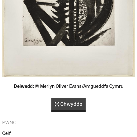
Delwedd:
© Merlyn Oliver Evans/Amgueddfa Cymru
Chwyddo
PWNC
Celf