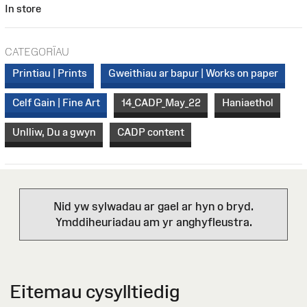
In store
CATEGORÏAU
Printiau | Prints
Gweithiau ar bapur | Works on paper
Celf Gain | Fine Art
14_CADP_May_22
Haniaethol
Unlliw, Du a gwyn
CADP content
Nid yw sylwadau ar gael ar hyn o bryd.
Ymddiheuriadau am yr anghyfleustra.
Eitemau cysylltiedig