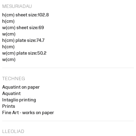
MESURIADAU
h(cm) sheet size:102.8
h(cm)
w(cm) sheet size:69
w(cm)
h(cm) plate size:74.7
h(cm)
w(cm) plate size:50.2
w(cm)
TECHNEG
Aquatint on paper
Aquatint
Intaglio printing
Prints
Fine Art - works on paper
LLEOLIAD