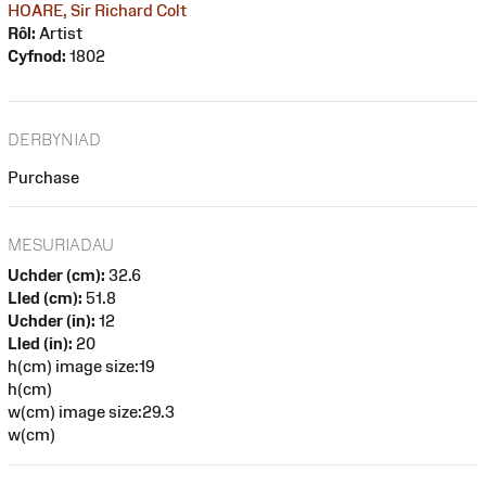
HOARE, Sir Richard Colt
Rôl:
Artist
Cyfnod:
1802
DERBYNIAD
Purchase
MESURIADAU
Uchder (cm):
32.6
Lled (cm):
51.8
Uchder (in):
12
Lled (in):
20
h(cm) image size:19
h(cm)
w(cm) image size:29.3
w(cm)