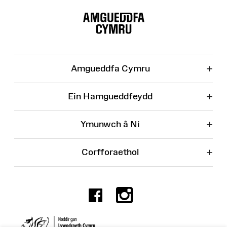
Map
o'r
Wefan
+
Amgueddfa Cymru
+
Ein Hamgueddfeydd
+
Ymunwch â Ni
+
Corfforaethol
Facebook
Instagr