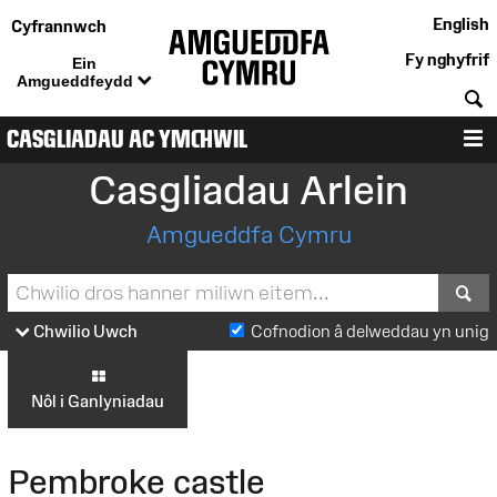
English
Cyfrannwch
Fy nghyfrif
Ein
Amgueddfeydd
C
CASGLIADAU AC YMCHWIL
D
Casgliadau Arlein
Amgueddfa Cymru
S
Chwilio Uwch
Cofnodion â delweddau yn unig
Nôl i Ganlyniadau
Pembroke castle