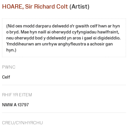
HOARE, Sir Richard Colt
(Artist)
(Nid oes modd darparu delwedd o'r gwaith celf hwn ar hyn
o bryd. Mae hyn naill ai oherwydd cyfyngiadau hawlfraint,
neu oherwydd bod y ddelwedd yn aros i gael ei digideiddio.
Ymddiheurwn am unrhyw anghyfleustra a achosir gan
hyn.)
PWNC
Celf
RHIF YR EITEM
NMW A 13797
CREU/CYNHYRCHU