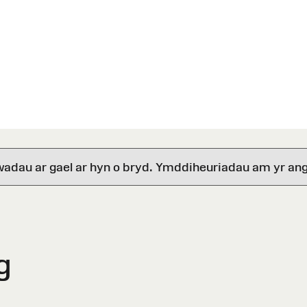
wadau ar gael ar hyn o bryd. Ymddiheuriadau am yr ang
g