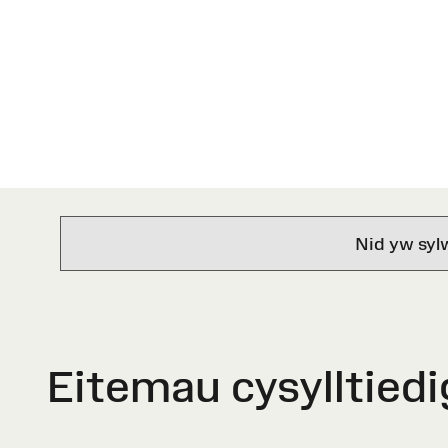
Nid yw syl
Eitemau cysylltiedi