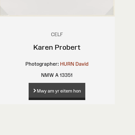
CELF
Karen Probert
Photographer:
HURN David
NMW A 13351
Mwy am yr eitem hon