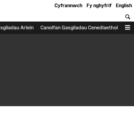
Cyfrannwch
Fy nghyfrif
English
C
sgliadau Arlein
Canolfan Gasgliadau Cenedlaethol
D
earch