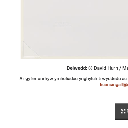
Delwedd:
© David Hurn / M
Ar gyfer unrhyw ymholiadau ynghylch trwyddedu ac
licensingal