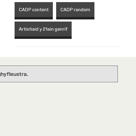
CADP content
CADP random
Artistiaid y 21ain ganrif
hyfleustra.