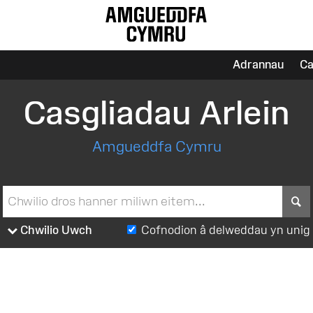
Adrannau
Ca
Casgliadau Arlein
Amgueddfa Cymru
S
Chwilio Uwch
Cofnodion â delweddau yn unig