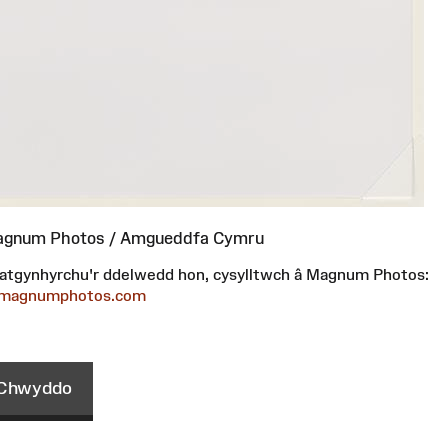
agnum Photos / Amgueddfa Cymru
 atgynhyrchu'r ddelwedd hon, cysylltwch â Magnum Photos:
l@magnumphotos.com
Chwyddo