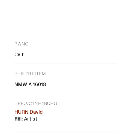
PWNC
Celf
RHIF YR EITEM
NMW A 16018
CREU/CYNHYRCHU
HURN David
Rôl:
Artist