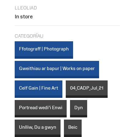
LLEOLIAD
In store
CATEGORÏAU
Ffotograff | Photograph
Gweithiau ar bapur | Works on paper
Celf Gain | Fine Art
04_CADP_Jul_21
Portread wedi'i Enwi
Dyn
Unlliw, Du a gwyn
Beic