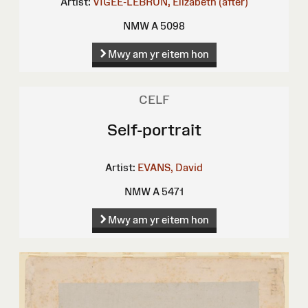
Artist:
VIGÉE-LEBRUN, Elizabeth (after)
NMW A 5098
Mwy am yr eitem hon
CELF
Self-portrait
Artist:
EVANS, David
NMW A 5471
Mwy am yr eitem hon