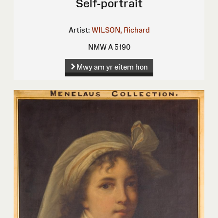
Self-portrait
Artist:
WILSON, Richard
NMW A 5190
Mwy am yr eitem hon