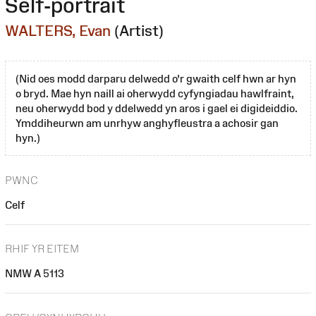
Self-portrait
WALTERS, Evan
(Artist)
(Nid oes modd darparu delwedd o'r gwaith celf hwn ar hyn
o bryd. Mae hyn naill ai oherwydd cyfyngiadau hawlfraint,
neu oherwydd bod y ddelwedd yn aros i gael ei digideiddio.
Ymddiheurwn am unrhyw anghyfleustra a achosir gan
hyn.)
PWNC
Celf
RHIF YR EITEM
NMW A 5113