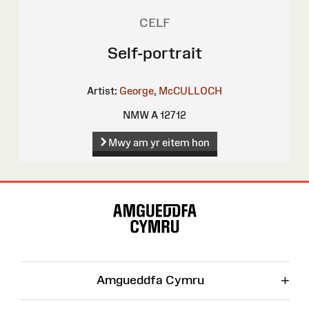
CELF
Self-portrait
Artist:
George, McCULLOCH
NMW A 12712
Mwy am yr eitem hon
Map
o'r
Wefan
+
Amgueddfa Cymru