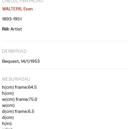
CREU/CYNHYRCHU
WALTERS, Evan
1893-1951
Rôl:
Artist
DERBYNIAD
Bequest, 14/1/1953
MESURIADAU
h(cm) frame:64.5
h(cm)
w(cm) frame:75.0
w(cm)
d(cm) frame:6.5
d(cm)
h(in):