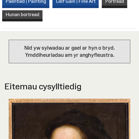
Paentiad | Painting
Celf Gain | Fine Art
Portread
Hunan bortread
Nid yw sylwadau ar gael ar hyn o bryd.
Ymddiheuriadau am yr anghyfleustra.
Eitemau cysylltiedig