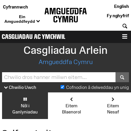
English
Cyfrannwch
Fy nghyfrif
Ein
Amgueddfeydd
C
CASGLIADAU AC YMCHWIL
D
Casgliadau Arlein
Amgueddfa Cymru
S
Chwilio Uwch
Cofnodion â delweddau yn unig
Nôl i
Eitem
Eitem
Ganlyniadau
Blaenorol
Nesaf