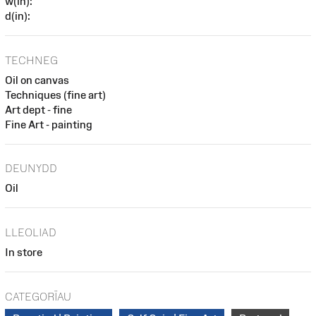
w(in):
d(in):
TECHNEG
Oil on canvas
Techniques (fine art)
Art dept - fine
Fine Art - painting
DEUNYDD
Oil
LLEOLIAD
In store
CATEGORÏAU