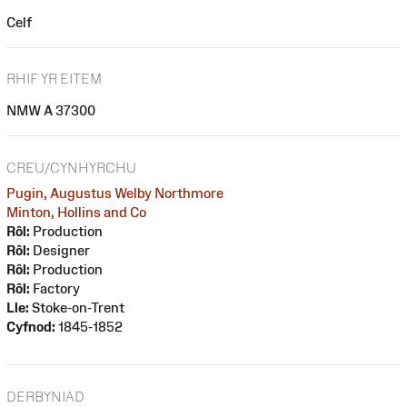
Celf
RHIF YR EITEM
NMW A 37300
CREU/CYNHYRCHU
Pugin, Augustus Welby Northmore
Minton, Hollins and Co
Rôl:
Production
Rôl:
Designer
Rôl:
Production
Rôl:
Factory
Lle:
Stoke-on-Trent
Cyfnod:
1845-1852
DERBYNIAD