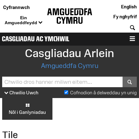
English
Cyfrannwch
Fy nghyfrif
Ein
Amgueddfeydd
C
CASGLIADAU AC YMCHWIL
D
Casgliadau Arlein
Amgueddfa Cymru
S
Chwilio Uwch
Cofnodion â delweddau yn unig
Nôl i Ganlyniadau
Tile