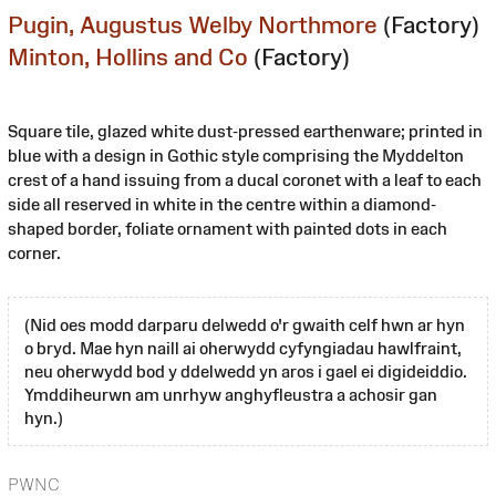
Pugin, Augustus Welby Northmore
(Factory)
Minton, Hollins and Co
(Factory)
Square tile, glazed white dust-pressed earthenware; printed in
blue with a design in Gothic style comprising the Myddelton
crest of a hand issuing from a ducal coronet with a leaf to each
side all reserved in white in the centre within a diamond-
shaped border, foliate ornament with painted dots in each
corner.
(Nid oes modd darparu delwedd o'r gwaith celf hwn ar hyn
o bryd. Mae hyn naill ai oherwydd cyfyngiadau hawlfraint,
neu oherwydd bod y ddelwedd yn aros i gael ei digideiddio.
Ymddiheurwn am unrhyw anghyfleustra a achosir gan
hyn.)
PWNC