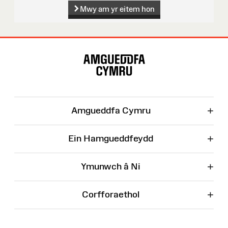
Mwy am yr eitem hon
Map
o'r
Wefan
+
Amgueddfa Cymru
+
Ein Hamgueddfeydd
+
Ymunwch â Ni
+
Corfforaethol