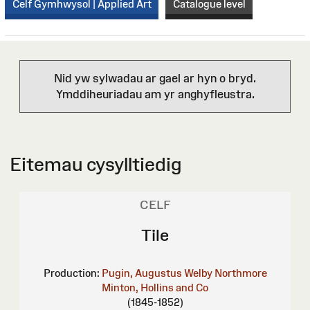
Celf Gymhwysol | Applied Art
Catalogue level
Nid yw sylwadau ar gael ar hyn o bryd.
Ymddiheuriadau am yr anghyfleustra.
Eitemau cysylltiedig
CELF
Tile
Production:
Pugin, Augustus Welby Northmore
Minton, Hollins and Co
(1845-1852)