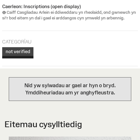
Caerleon: Inscriptions (open display)
Caiff Casgliadau Arlein ei ddiweddaru yn rheolaidd, ond gwnewch yn
si’r bod eitem yn dal i gael ei arddangos cyn ymweld yn arbennig.
CATEGORÏAU
not verified
Nid yw sylwadau ar gael ar hyn o bryd.
Ymddiheuriadau am yr anghyfleustra.
Eitemau cysylltiedig