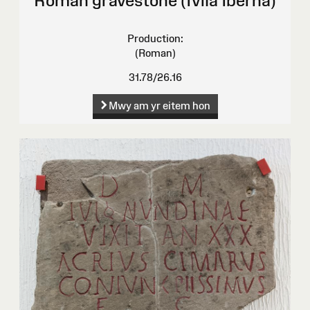
Roman gravestone (Ivlia Iberna)
Production:
(Roman)
31.78/26.16
Mwy am yr eitem hon