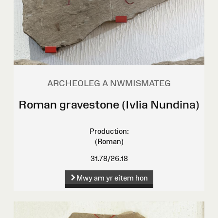
ARCHEOLEG A NWMISMATEG
Roman gravestone (Ivlia Nundina)
Production:
(Roman)
31.78/26.18
Mwy am yr eitem hon