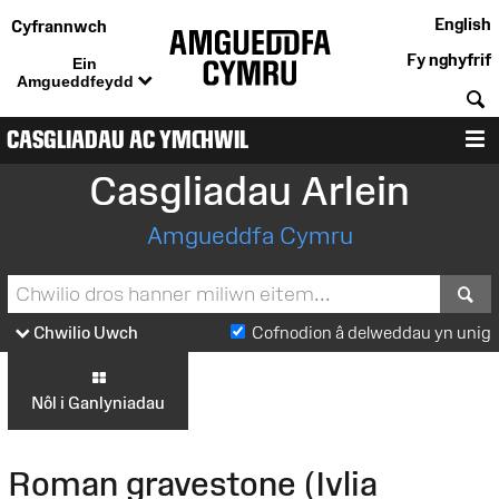
English
Cyfrannwch
Fy nghyfrif
Ein
Amgueddfeydd
C
CASGLIADAU AC YMCHWIL
D
Casgliadau Arlein
Amgueddfa Cymru
S
Chwilio Uwch
Cofnodion â delweddau yn unig
Nôl i Ganlyniadau
Roman gravestone (Ivlia