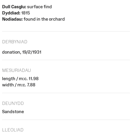
Dull Casglu:
surface find
Dyddiad:
1815
Nodiadau:
found in the orchard
DERBYNIAD
donation, 19/2/1931
MESURIADAU
length / m:c. 11.98
width / m:c. 7.88
DEUNYDD
Sandstone
LLEOLIAD