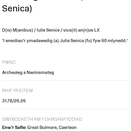
Senica)
D(is) M(anibus) / Iulie Senice / vics(it) an(n)os LX
‘I eneidiau’r ymadawedig (a) Julia Senica (fu) fyw 60 mlynedd.’
PWNC
Archeoleg a Nwmismateg
RHIF YR EITEM
31.78/26.26
GWYBODAETH AM Y DARGANFYDDIAD
Enw'r Safle:
Great Bulmore, Caerleon