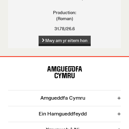
Production:
(Roman)
31.78/26.6
Mwy am yr eitem hon
Map
o'r
Wefan
+
Amgueddfa Cymru
+
Ein Hamgueddfeydd