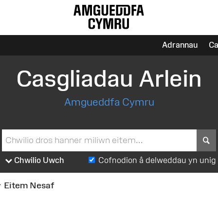
Adrannau
Ca
Casgliadau Arlein
Amgueddfa Cymru
S
Chwilio Uwch
Cofnodion â delweddau yn unig
Eitem Nesaf