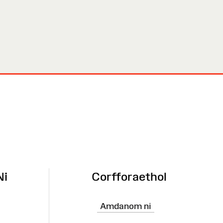
Ni
Corfforaethol
Amdanom ni