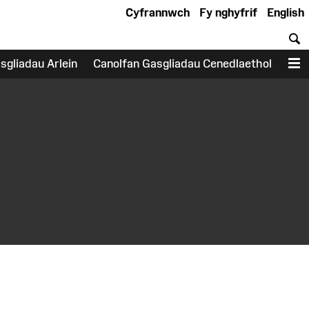
Cyfrannwch
Fy nghyfrif
English
C
sgliadau Arlein
Canolfan Gasgliadau Cenedlaethol
D
earch