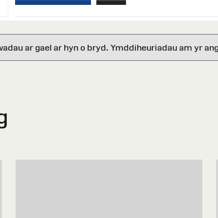
wadau ar gael ar hyn o bryd. Ymddiheuriadau am yr ang
g