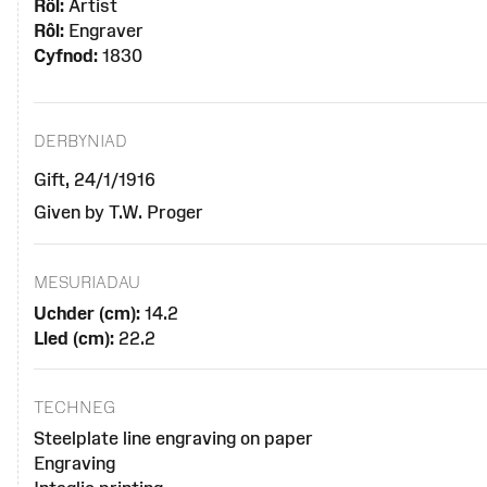
Rôl:
Artist
Rôl:
Engraver
Cyfnod:
1830
DERBYNIAD
Gift, 24/1/1916
Given by T.W. Proger
MESURIADAU
Uchder (cm):
14.2
Lled (cm):
22.2
TECHNEG
Steelplate line engraving on paper
Engraving