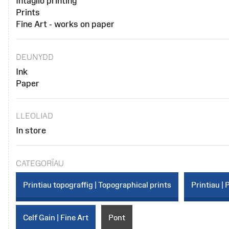
Intaglio printing
Prints
Fine Art - works on paper
DEUNYDD
Ink
Paper
LLEOLIAD
In store
CATEGORÏAU
Printiau topograffig | Topographical prints
Printiau | 
Celf Gain | Fine Art
Pont