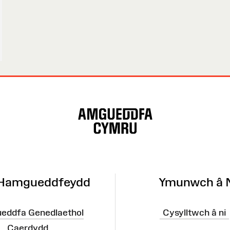
 Hamgueddfeydd
Ymunwch â 
eddfa Genedlaethol
Cysylltwch â ni
Caerdydd