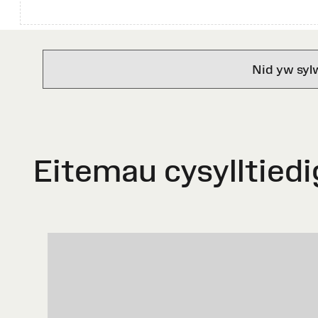
Nid yw syl
Eitemau cysylltiedi