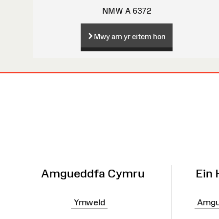
NMW A 6372
Mwy am yr eitem hon
Map
o'r
Wefan
Amgueddfa Cymru
Ein
Ymweld
Amgu