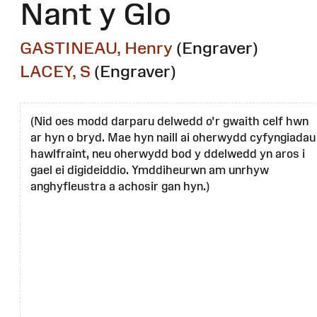
Nant y Glo
GASTINEAU, Henry
(Engraver)
LACEY, S
(Engraver)
(Nid oes modd darparu delwedd o'r gwaith celf hwn
ar hyn o bryd. Mae hyn naill ai oherwydd cyfyngiadau
hawlfraint, neu oherwydd bod y ddelwedd yn aros i
gael ei digideiddio. Ymddiheurwn am unrhyw
anghyfleustra a achosir gan hyn.)