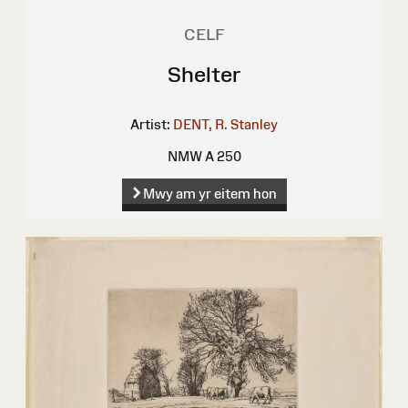
CELF
Shelter
Artist:
DENT, R. Stanley
NMW A 250
Mwy am yr eitem hon