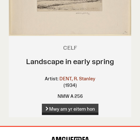
CELF
Landscape in early spring
Artist:
DENT, R. Stanley
(1934)
NMW A 256
Mwy am yr eitem hon
Map
o'r