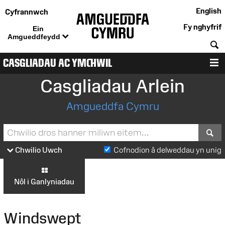
English
Cyfrannwch
Fy nghyfrif
Ein
Amgueddfeydd
C
CASGLIADAU AC YMCHWIL
D
Casgliadau Arlein
Amgueddfa Cymru
S
Chwilio Uwch
Cofnodion â delweddau yn unig
Nôl i Ganlyniadau
Windswept