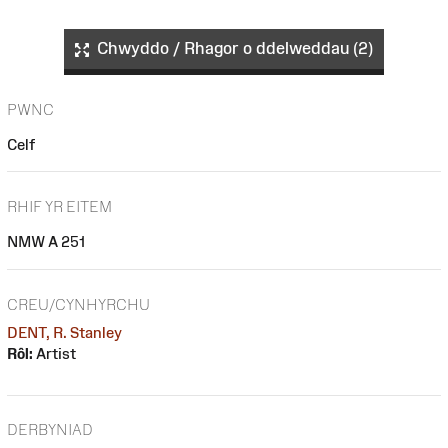
Chwyddo / Rhagor o ddelweddau (2)
PWNC
Celf
RHIF YR EITEM
NMW A 251
CREU/CYNHYRCHU
DENT, R. Stanley
Rôl:
Artist
DERBYNIAD