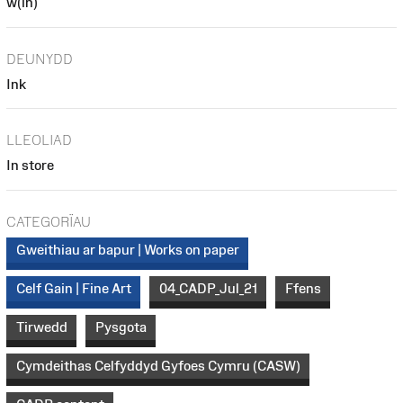
w(in)
DEUNYDD
Ink
LLEOLIAD
In store
CATEGORÏAU
Gweithiau ar bapur | Works on paper
Celf Gain | Fine Art
04_CADP_Jul_21
Ffens
Tirwedd
Pysgota
Cymdeithas Celfyddyd Gyfoes Cymru (CASW)