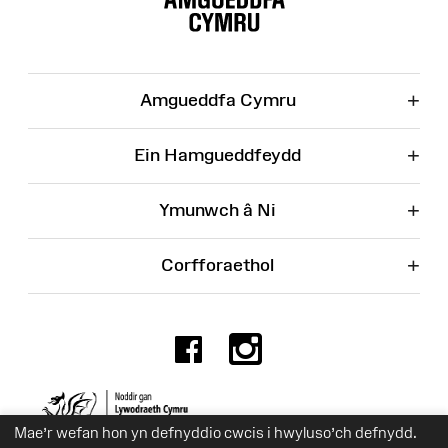
Wefan
+
Amgueddfa Cymru
+
Ein Hamgueddfeydd
+
Ymunwch â Ni
+
Corfforaethol
Facebook
Instagr
Rhif Elusen 525774
Mae’r wefan hon yn defnyddio cwcis i hwyluso’ch defnydd.