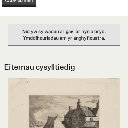
CADP content
Nid yw sylwadau ar gael ar hyn o bryd.
Ymddiheuriadau am yr anghyfleustra.
Eitemau cysylltiedig