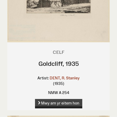
CELF
Goldcliff, 1935
Artist:
DENT, R. Stanley
(1935)
NMW A 254
Mwy am yr eitem hon