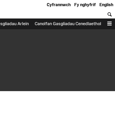
Cyfrannwch
Fy nghyfrif
English
C
sgliadau Arlein
Canolfan Gasgliadau Cenedlaethol
D
earch