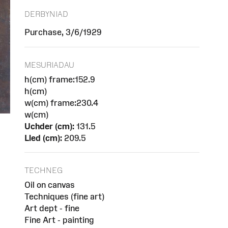
DERBYNIAD
Purchase, 3/6/1929
MESURIADAU
h(cm) frame:152.9
h(cm)
w(cm) frame:230.4
w(cm)
Uchder (cm):
131.5
Lled (cm):
209.5
TECHNEG
Oil on canvas
Techniques (fine art)
Art dept - fine
Fine Art - painting