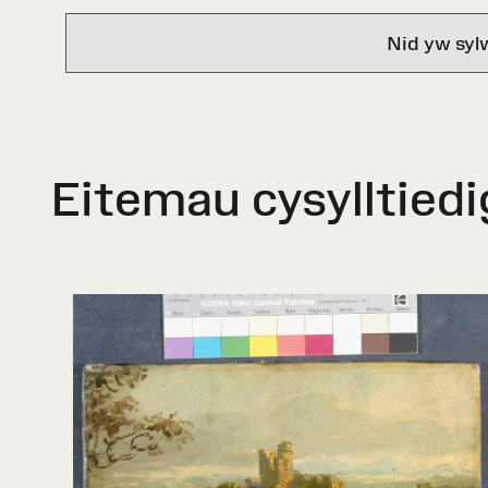
Nid yw syl
Eitemau cysylltiedi