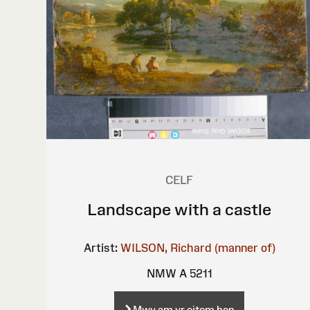
CELF
Landscape with a castle
Artist:
WILSON, Richard (manner of)
NMW A 5211
Mwy am yr eitem hon