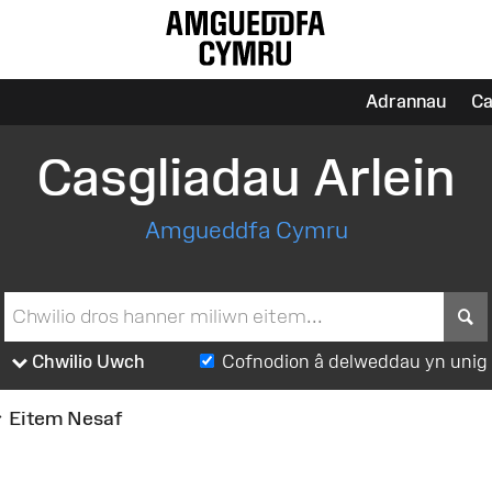
Adrannau
Ca
Casgliadau Arlein
Amgueddfa Cymru
S
Chwilio Uwch
Cofnodion â delweddau yn unig
Eitem Nesaf