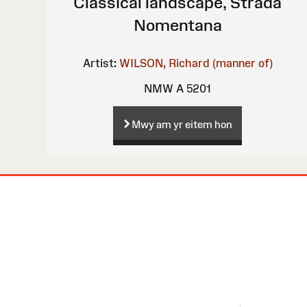
Classical landscape, Strada
Nomentana
Artist:
WILSON, Richard (manner of)
NMW A 5201
Mwy am yr eitem hon
Map
o'r
Wefan