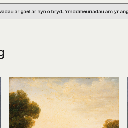
wadau ar gael ar hyn o bryd. Ymddiheuriadau am yr ang
g