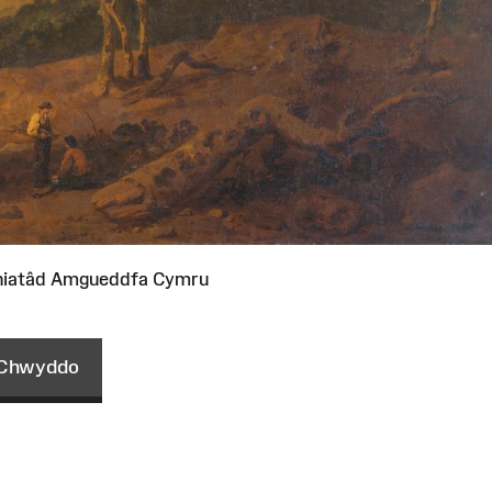
niatâd Amgueddfa Cymru
Chwyddo