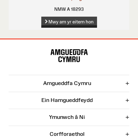
NMW A 18293
Mwy am yr eitem hon
Map
o'r
Wefan
+
Amgueddfa Cymru
+
Ein Hamgueddfeydd
+
Ymunwch â Ni
+
Corfforaethol