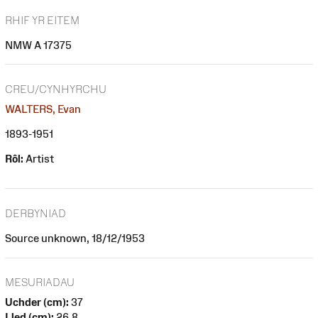
RHIF YR EITEM
NMW A 17375
CREU/CYNHYRCHU
WALTERS, Evan
1893-1951
Rôl:
Artist
DERBYNIAD
Source unknown, 18/12/1953
MESURIADAU
Uchder (cm):
37
Lled (cm):
26.8