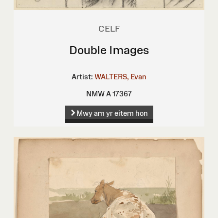
CELF
Double Images
Artist:
WALTERS, Evan
NMW A 17367
Mwy am yr eitem hon