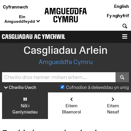
English
Cyfrannwch
Fy nghyfrif
Ein
Amgueddfeydd
C
CASGLIADAU AC YMCHWIL
D
Casgliadau Arlein
Amgueddfa Cymru
S
Chwilio Uwch
Cofnodion â delweddau yn unig
Nôl i
Eitem
Eitem
Ganlyniadau
Blaenorol
Nesaf