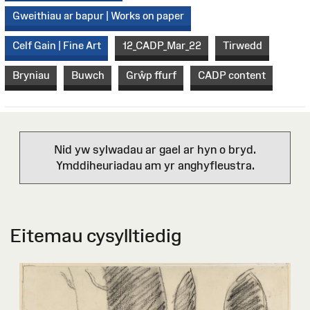
Gweithiau ar bapur | Works on paper
Celf Gain | Fine Art
12_CADP_Mar_22
Tirwedd
Bryniau
Buwch
Grŵp ffurf
CADP content
Nid yw sylwadau ar gael ar hyn o bryd.
Ymddiheuriadau am yr anghyfleustra.
Eitemau cysylltiedig