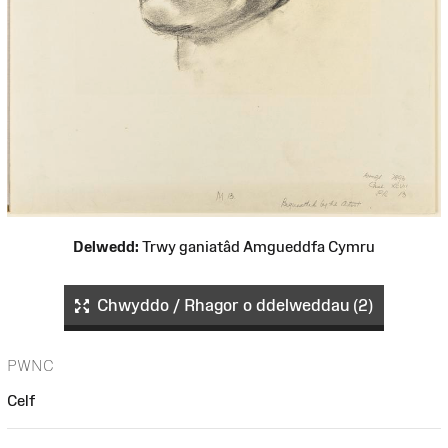
Delwedd:
Trwy ganiatâd Amgueddfa Cymru
Chwyddo / Rhagor o ddelweddau (2)
PWNC
Celf