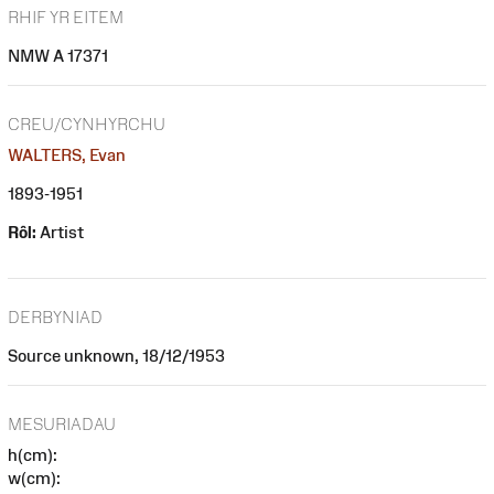
RHIF YR EITEM
NMW A 17371
CREU/CYNHYRCHU
WALTERS, Evan
1893-1951
Rôl:
Artist
DERBYNIAD
Source unknown, 18/12/1953
MESURIADAU
h(cm):
w(cm):