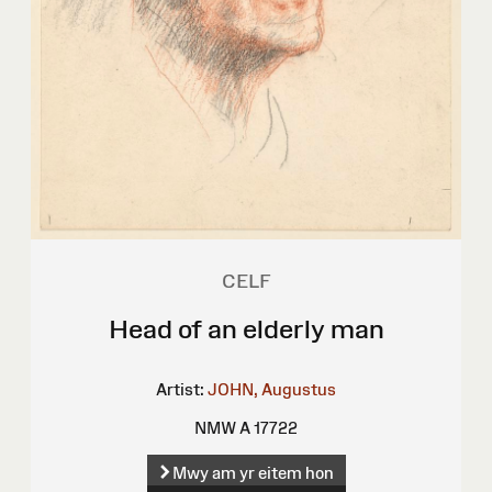
CELF
Head of an elderly man
Artist:
JOHN, Augustus
NMW A 17722
Mwy am yr eitem hon