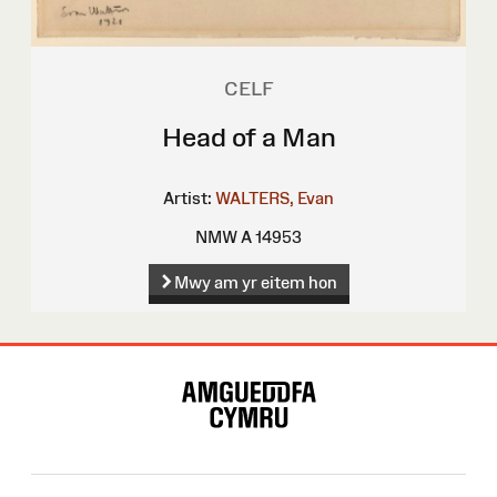
CELF
Head of a Man
Artist:
WALTERS, Evan
NMW A 14953
Mwy am yr eitem hon
Map
o'r
Wefan