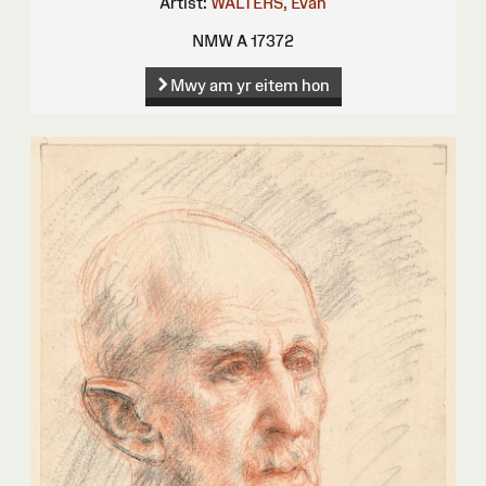
Artist:
WALTERS, Evan
NMW A 17372
Mwy am yr eitem hon