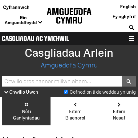
English
Cyfrannwch
Fy nghyfrif
Ein
Amgueddfeydd
C
CASGLIADAU AC YMCHWIL
D
Casgliadau Arlein
Amgueddfa Cymru
S
Chwilio Uwch
Cofnodion â delweddau yn unig
Nôl i
Eitem
Eitem
Ganlyniadau
Blaenorol
Nesaf