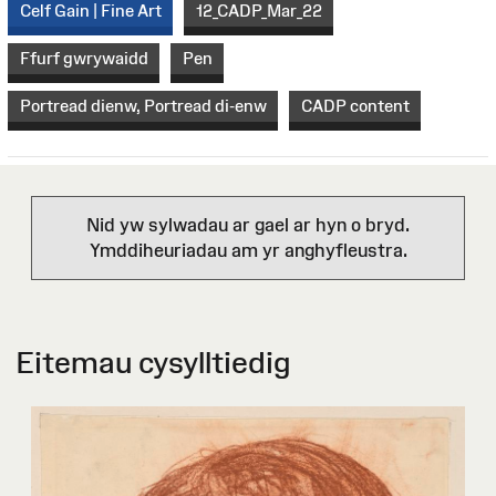
Celf Gain | Fine Art
12_CADP_Mar_22
Ffurf gwrywaidd
Pen
Portread dienw, Portread di-enw
CADP content
Nid yw sylwadau ar gael ar hyn o bryd.
Ymddiheuriadau am yr anghyfleustra.
Eitemau cysylltiedig