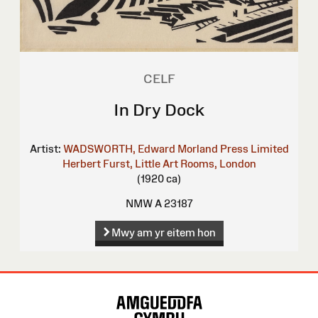
CELF
In Dry Dock
Artist:
WADSWORTH, Edward
Morland Press Limited
Herbert Furst, Little Art Rooms, London
(1920 ca)
NMW A 23187
Mwy am yr eitem hon
Map
o'r
Wefan