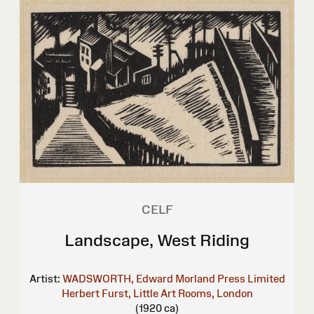
CELF
Landscape, West Riding
Artist:
WADSWORTH, Edward
Morland Press Limited
Herbert Furst, Little Art Rooms, London
(1920 ca)