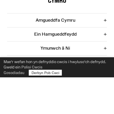
+
Amgueddfa Cymru
+
Ein Hamgueddfeydd
+
Ymunwch â Ni
+
Mae’r wefan hon yn defnyddio cwcis i hwyluso’ch defnydd.
Corfforaethol
Gweld ein
Polisi Cwcis
Gosodiadau
Derbyn Pob Cwci
Facebook
Instagr
Rhif Elusen 525774