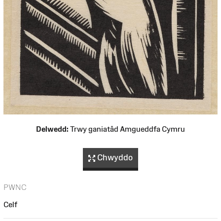
Delwedd:
Trwy ganiatâd Amgueddfa Cymru
Chwyddo
PWNC
Celf