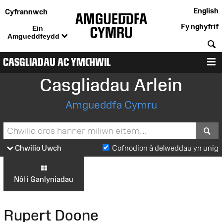
English
Cyfrannwch
Fy nghyfrif
Ein
Amgueddfeydd
C
CASGLIADAU AC YMCHWIL
D
Casgliadau Arlein
Amgueddfa Cymru
S
Chwilio Uwch
Cofnodion â delweddau yn unig
Nôl i Ganlyniadau
Rupert Doone