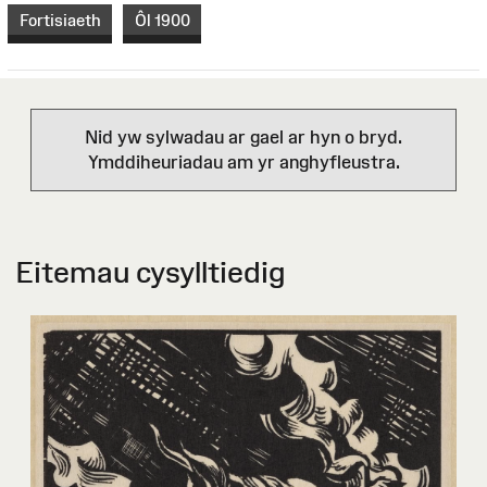
Fortisiaeth
Ôl 1900
Nid yw sylwadau ar gael ar hyn o bryd.
Ymddiheuriadau am yr anghyfleustra.
Eitemau cysylltiedig