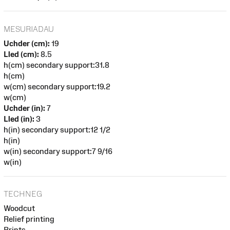
MESURIADAU
Uchder (cm):
19
Lled (cm):
8.5
h(cm) secondary support:31.8
h(cm)
w(cm) secondary support:19.2
w(cm)
Uchder (in):
7
Lled (in):
3
h(in) secondary support:12 1/2
h(in)
w(in) secondary support:7 9/16
w(in)
TECHNEG
Woodcut
Relief printing
Prints