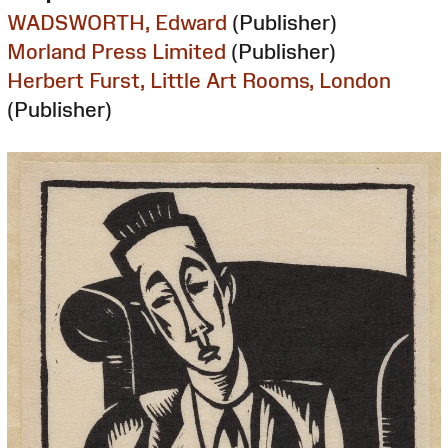
WADSWORTH, Edward
(Publisher)
Morland Press Limited
(Publisher)
Herbert Furst, Little Art Rooms, London
(Publisher)