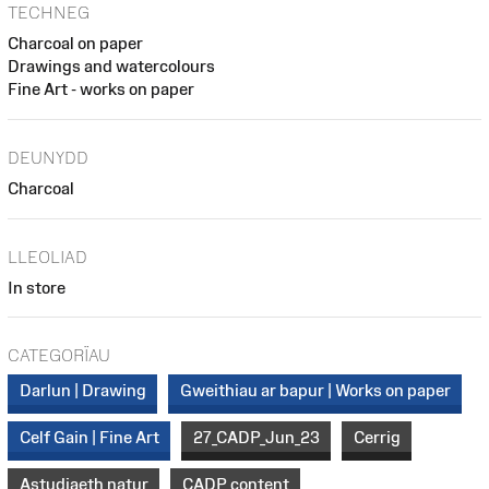
TECHNEG
Charcoal on paper
Drawings and watercolours
Fine Art - works on paper
DEUNYDD
Charcoal
LLEOLIAD
In store
CATEGORÏAU
Darlun | Drawing
Gweithiau ar bapur | Works on paper
Celf Gain | Fine Art
27_CADP_Jun_23
Cerrig
Astudiaeth natur
CADP content