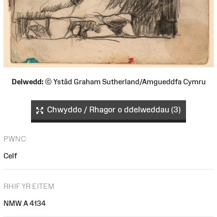
Delwedd:
© Ystâd Graham Sutherland/Amgueddfa Cymru
Chwyddo / Rhagor o ddelweddau (3)
PWNC
Celf
RHIF YR EITEM
NMW A 4134