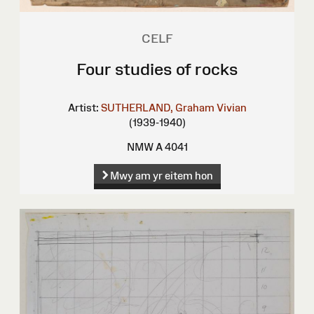
CELF
Four studies of rocks
Artist:
SUTHERLAND, Graham Vivian
(1939-1940)
NMW A 4041
Mwy am yr eitem hon