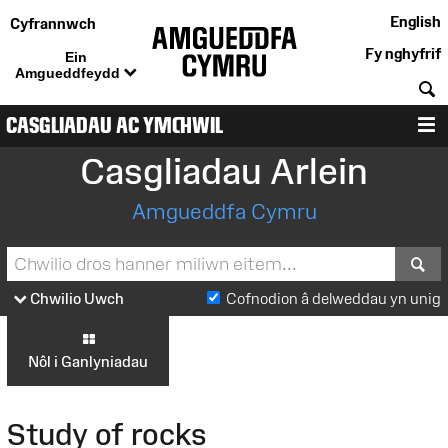
English
Cyfrannwch
Fy nghyfrif
Ein
Amgueddfeydd
C
CASGLIADAU AC YMCHWIL
D
Casgliadau Arlein
Amgueddfa Cymru
S
Chwilio Uwch
Cofnodion â delweddau yn unig
Nôl i Ganlyniadau
Study of rocks