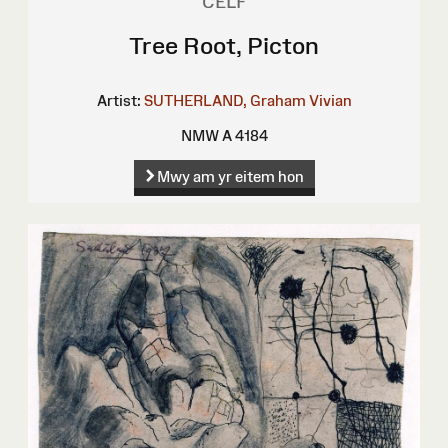
CELF
Tree Root, Picton
Artist:
SUTHERLAND, Graham Vivian
NMW A 4184
Mwy am yr eitem hon