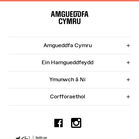
Map
o'r
Wefan
+
Amgueddfa Cymru
+
Ein Hamgueddfeydd
+
Ymunwch â Ni
+
Corfforaethol
Facebook
Instagr