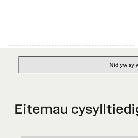
Nid yw syl
Eitemau cysylltiedi