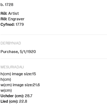
b. 1728
Rôl:
Artist
Rôl:
Engraver
Cyfnod:
1779
DERBYNIAD
Purchase, 5/1/1920
MESURIADAU
h(cm) image size:15
h(cm)
w(cm) image size:21.6
w(cm)
Uchder (cm):
28.7
Lled (cm):
22.8