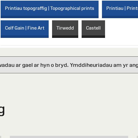
Printiau topograffig | Topographical prints
Printiau | Print
Celf Gain | Fine Art
Tirwedd
Castell
wadau ar gael ar hyn o bryd. Ymddiheuriadau am yr ang
g