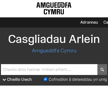
Adrannau
Ca
Casgliadau Arlein
Amgueddfa Cymru
S
Chwilio Uwch
Cofnodion â delweddau yn unig