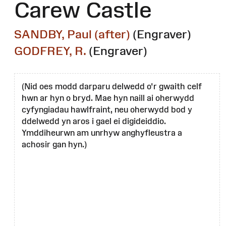
Carew Castle
SANDBY, Paul (after)
(Engraver)
GODFREY, R.
(Engraver)
(Nid oes modd darparu delwedd o'r gwaith celf
hwn ar hyn o bryd. Mae hyn naill ai oherwydd
cyfyngiadau hawlfraint, neu oherwydd bod y
ddelwedd yn aros i gael ei digideiddio.
Ymddiheurwn am unrhyw anghyfleustra a
achosir gan hyn.)