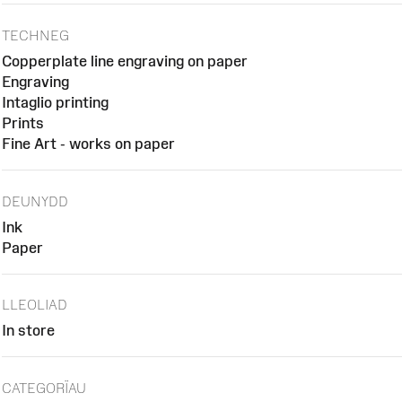
TECHNEG
Copperplate line engraving on paper
Engraving
Intaglio printing
Prints
Fine Art - works on paper
DEUNYDD
Ink
Paper
LLEOLIAD
In store
CATEGORÏAU