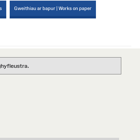
s
Gweithiau ar bapur | Works on paper
hyfleustra.