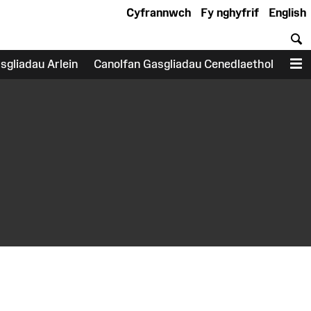
Cyfrannwch
Fy nghyfrif
English
C
sgliadau Arlein
Canolfan Gasgliadau Cenedlaethol
D
earch