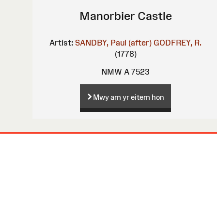
Manorbier Castle
Artist:
SANDBY, Paul (after)
GODFREY, R.
(1778)
NMW A 7523
Mwy am yr eitem hon
Map
o'r
Wefan