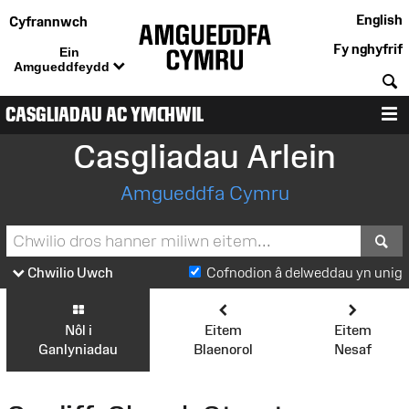
English
Cyfrannwch
Fy nghyfrif
Ein
Amgueddfeydd
C
CASGLIADAU AC YMCHWIL
D
Casgliadau Arlein
Amgueddfa Cymru
S
Chwilio Uwch
Cofnodion â delweddau yn unig
Nôl i
Eitem
Eitem
Ganlyniadau
Blaenorol
Nesaf