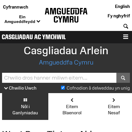
English
Cyfrannwch
Fy nghyfrif
Ein
Amgueddfeydd
C
CASGLIADAU AC YMCHWIL
D
Casgliadau Arlein
Amgueddfa Cymru
S
Chwilio Uwch
Cofnodion â delweddau yn unig
Nôl i
Eitem
Eitem
Ganlyniadau
Blaenorol
Nesaf