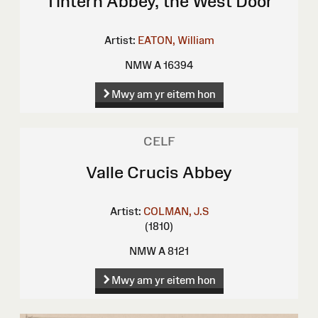
Tintern Abbey, the West Door
Artist:
EATON, William
NMW A 16394
Mwy am yr eitem hon
CELF
Valle Crucis Abbey
Artist:
COLMAN, J.S
(1810)
NMW A 8121
Mwy am yr eitem hon