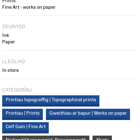
Prints
Fine Art - works on paper
DEUNYDD
Ink
Paper
LLEOLIAD
In store
CATEGORÏAU
Printiau topograffig | Topographical prints
Printiau | Prints
Gweithiau ar bapur | Works on paper
Celf Gain | Fine Art
Nodwedd bensaernïol, Pensaerniaeth
Abaty