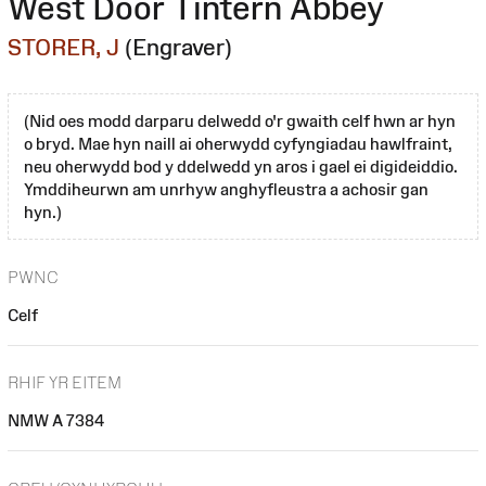
West Door Tintern Abbey
STORER, J
(Engraver)
(Nid oes modd darparu delwedd o'r gwaith celf hwn ar hyn
o bryd. Mae hyn naill ai oherwydd cyfyngiadau hawlfraint,
neu oherwydd bod y ddelwedd yn aros i gael ei digideiddio.
Ymddiheurwn am unrhyw anghyfleustra a achosir gan
hyn.)
PWNC
Celf
RHIF YR EITEM
NMW A 7384