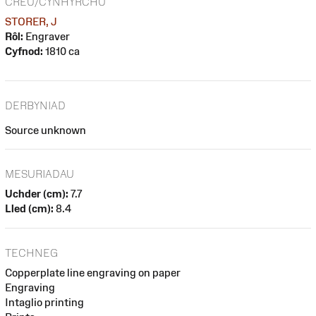
CREU/CYNHYRCHU
STORER, J
Rôl:
Engraver
Cyfnod:
1810 ca
DERBYNIAD
Source unknown
MESURIADAU
Uchder (cm):
7.7
Lled (cm):
8.4
TECHNEG
Copperplate line engraving on paper
Engraving
Intaglio printing