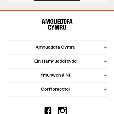
Map
o'r
Wefan
+
Amgueddfa Cymru
+
Ein Hamgueddfeydd
+
Ymunwch â Ni
+
Corfforaethol
Facebook
Instagr