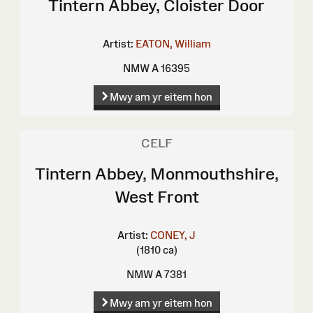
Tintern Abbey, Cloister Door
Artist:
EATON, William
NMW A 16395
Mwy am yr eitem hon
CELF
Tintern Abbey, Monmouthshire,
West Front
Artist:
CONEY, J
(1810 ca)
NMW A 7381
Mwy am yr eitem hon