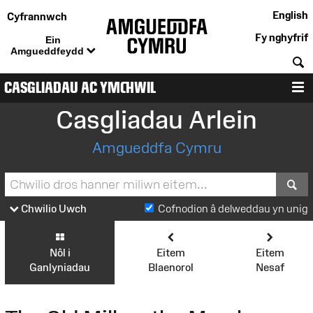
English
Cyfrannwch
Fy nghyfrif
Ein
Amgueddfeydd
C
CASGLIADAU AC YMCHWIL
D
Casgliadau Arlein
Amgueddfa Cymru
S
Chwilio Uwch
Cofnodion â delweddau yn unig
Nôl i
Eitem
Eitem
Ganlyniadau
Blaenorol
Nesaf