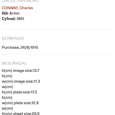
CREU/CYNHYRCHU
CONWAY, Charles
Rôl:
Artist
Cyfnod:
1881
DERBYNIAD
Purchase, 26/8/1915
MESURIADAU
h(cm) image size:13.7
h(cm)
w(cm) image size:11.3
w(cm)
h(cm) plate size:17.5
h(cm)
w(cm) plate size:12.8
w(cm)
h(cm) sheet size:20.9