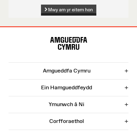
Mwy am yr eitem hon
Map
o'r
Wefan
+
Amgueddfa Cymru
+
Ein Hamgueddfeydd
+
Ymunwch â Ni
+
Corfforaethol