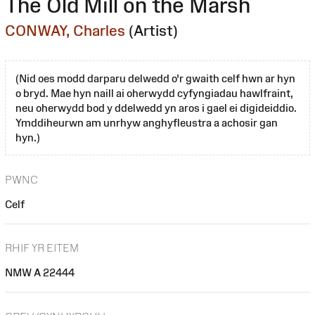
The Old Mill on the Marsh
CONWAY, Charles
(Artist)
(Nid oes modd darparu delwedd o'r gwaith celf hwn ar hyn
o bryd. Mae hyn naill ai oherwydd cyfyngiadau hawlfraint,
neu oherwydd bod y ddelwedd yn aros i gael ei digideiddio.
Ymddiheurwn am unrhyw anghyfleustra a achosir gan
hyn.)
PWNC
Celf
RHIF YR EITEM
NMW A 22444