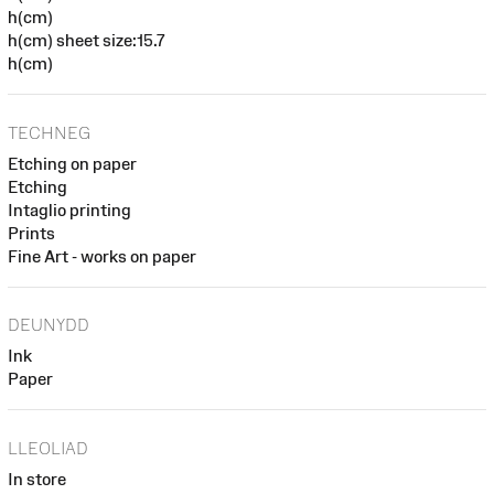
h(cm)
h(cm) sheet size:15.7
h(cm)
TECHNEG
Etching on paper
Etching
Intaglio printing
Prints
Fine Art - works on paper
DEUNYDD
Ink
Paper
LLEOLIAD
In store