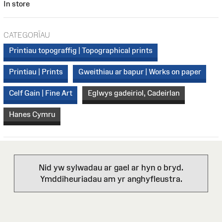
In store
CATEGORÏAU
Printiau topograffig | Topographical prints
Printiau | Prints
Gweithiau ar bapur | Works on paper
Celf Gain | Fine Art
Eglwys gadeiriol, Cadeirlan
Hanes Cymru
Nid yw sylwadau ar gael ar hyn o bryd.
Ymddiheuriadau am yr anghyfleustra.