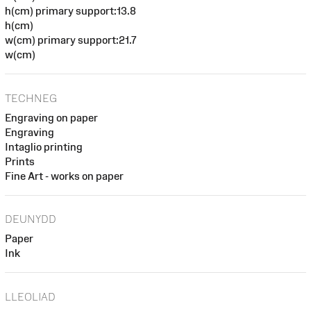
h(cm) primary support:13.8
h(cm)
w(cm) primary support:21.7
w(cm)
TECHNEG
Engraving on paper
Engraving
Intaglio printing
Prints
Fine Art - works on paper
DEUNYDD
Paper
Ink
LLEOLIAD