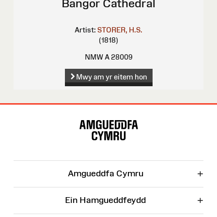
Bangor Cathedral
Artist:
STORER, H.S.
(1818)
NMW A 28009
Mwy am yr eitem hon
Map
o'r
Wefan
+
Amgueddfa Cymru
+
Ein Hamgueddfeydd