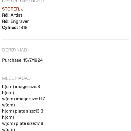
CREU/CYNHYRCHU
STORER, J
Rôl:
Artist
Rôl:
Engraver
Cyfnod:
1818
DERBYNIAD
Purchase, 15/7/1924
MESURIADAU
h(cm) image size:8
h(cm)
w(cm) image size:11.7
w(cm)
h(cm) plate size:13.3
h(cm)
w(cm) plate size:17.8
w(cm)