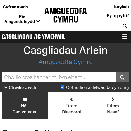
English
Cyfrannwch
Fy nghyfrif
Ein
Amgueddfeydd
C
CASGLIADAU AC YMCHWIL
D
Casgliadau Arlein
Amgueddfa Cymru
S
Chwilio Uwch
Cofnodion â delweddau yn unig
Nôl i
Eitem
Eitem
Ganlyniadau
Blaenorol
Nesaf