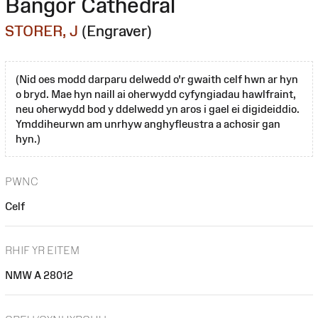
Bangor Cathedral
STORER, J
(Engraver)
(Nid oes modd darparu delwedd o'r gwaith celf hwn ar hyn
o bryd. Mae hyn naill ai oherwydd cyfyngiadau hawlfraint,
neu oherwydd bod y ddelwedd yn aros i gael ei digideiddio.
Ymddiheurwn am unrhyw anghyfleustra a achosir gan
hyn.)
PWNC
Celf
RHIF YR EITEM
NMW A 28012