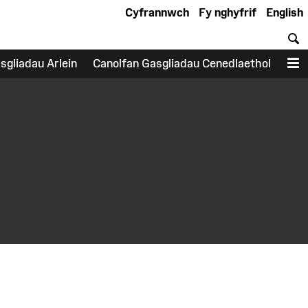
Cyfrannwch
Fy nghyfrif
English
C
sgliadau Arlein
Canolfan Gasgliadau Cenedlaethol
D
earch