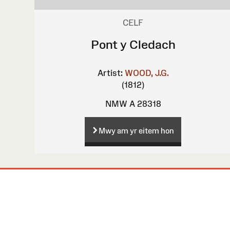
CELF
Pont y Cledach
Artist:
WOOD, J.G.
(1812)
NMW A 28318
Mwy am yr eitem hon
Map
o'r
Wefan