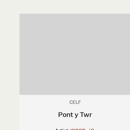
CELF
Pont y Twr