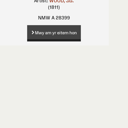
Artist:
WOOD, J.G.
(1811)
NMW A 28399
Mwy am yr eitem hon