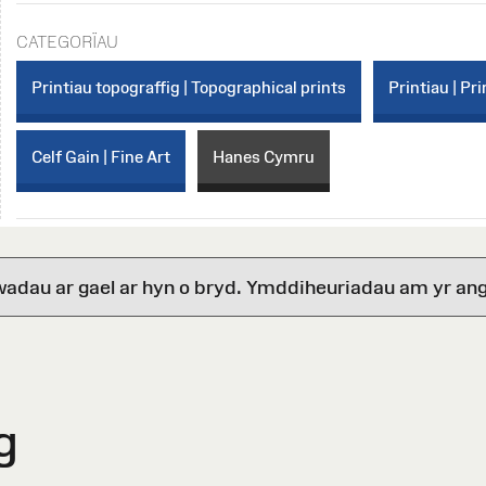
CATEGORÏAU
Printiau topograffig | Topographical prints
Printiau | Pri
Celf Gain | Fine Art
Hanes Cymru
wadau ar gael ar hyn o bryd. Ymddiheuriadau am yr ang
g