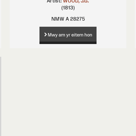
Artist:
WOOD, J.G.
(1813)
NMW A 28275
Mwy am yr eitem hon