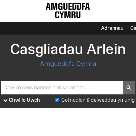
Adrannau
Ca
Casgliadau Arlein
Amgueddfa Cymru
S
Chwilio Uwch
Cofnodion â delweddau yn unig