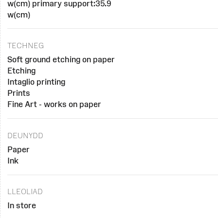
w(cm) primary support:35.9
w(cm)
TECHNEG
Soft ground etching on paper
Etching
Intaglio printing
Prints
Fine Art - works on paper
DEUNYDD
Paper
Ink
LLEOLIAD
In store