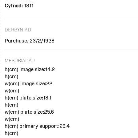
Cyfnod:
1811
DERBYNIAD
Purchase, 23/2/1928
MESURIADAU
h(cm) image size:14.2
h(cm)
w(cm) image size:22
w(cm)
h(cm) plate size:18.1
h(cm)
w(cm) plate size:25.6
w(cm)
h(cm) primary support:29.4
h(cm)