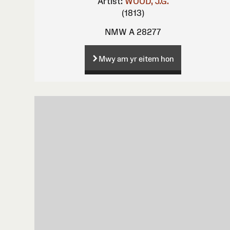
Artist:
WOOD, J.G.
(1813)
NMW A 28277
Mwy am yr eitem hon