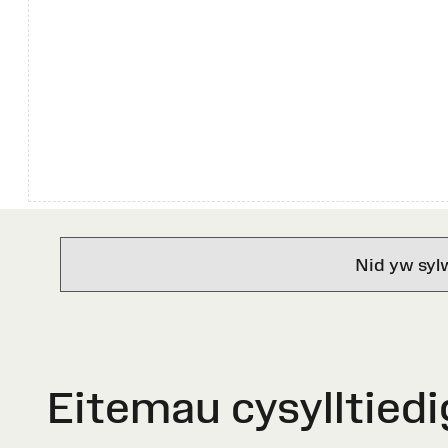
Nid yw syl
Eitemau cysylltiedi