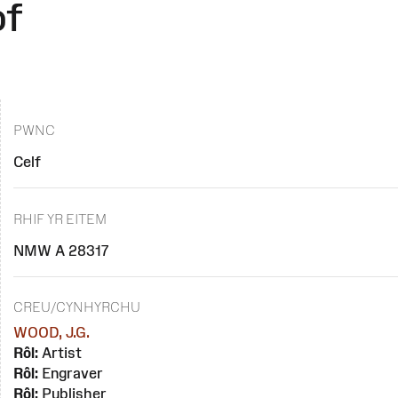
of
PWNC
Celf
RHIF YR EITEM
NMW A 28317
CREU/CYNHYRCHU
WOOD, J.G.
Rôl:
Artist
Rôl:
Engraver
Rôl:
Publisher