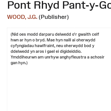
Pont Rhyd Pant-y-G
WOOD, J.G.
(Publisher)
(Nid oes modd darparu delwedd o'r gwaith celf
hwn ar hyn o bryd. Mae hyn naill ai oherwydd
cyfyngiadau hawlfraint, neu oherwydd bod y
ddelwedd yn aros i gael ei digideiddio.
Ymddiheurwn am unrhyw anghyfleustra a achosir
gan hyn.)