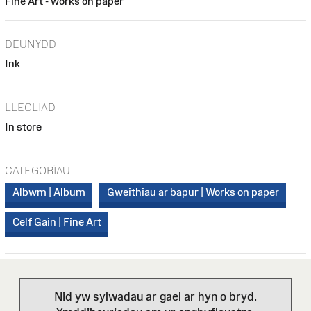
Fine Art - works on paper
DEUNYDD
Ink
LLEOLIAD
In store
CATEGORÏAU
Albwm | Album
Gweithiau ar bapur | Works on paper
Celf Gain | Fine Art
Nid yw sylwadau ar gael ar hyn o bryd.