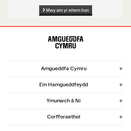
Mwy am yr eitem hon
Map
o'r
Wefan
+
Amgueddfa Cymru
+
Ein Hamgueddfeydd
+
Ymunwch â Ni
+
Corfforaethol