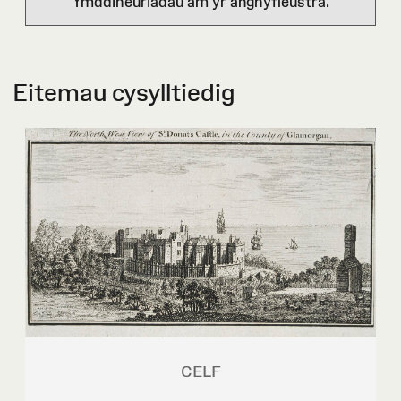
Ymddiheuriadau am yr anghyfleustra.
Eitemau cysylltiedig
CELF