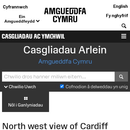
English
Cyfrannwch
Fy nghyfrif
Ein
Amgueddfeydd
C
CASGLIADAU AC YMCHWIL
D
Casgliadau Arlein
Amgueddfa Cymru
S
Chwilio Uwch
Cofnodion â delweddau yn unig
Nôl i Ganlyniadau
North west view of Cardiff