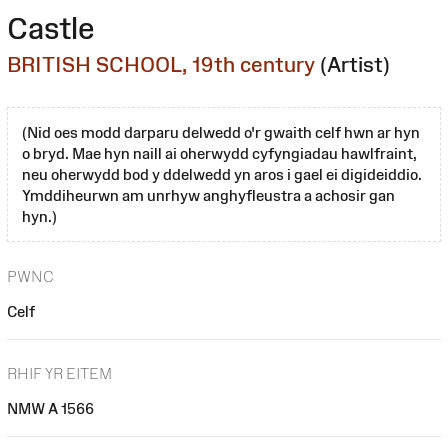
Castle
BRITISH SCHOOL, 19th century
(Artist)
(Nid oes modd darparu delwedd o'r gwaith celf hwn ar hyn
o bryd. Mae hyn naill ai oherwydd cyfyngiadau hawlfraint,
neu oherwydd bod y ddelwedd yn aros i gael ei digideiddio.
Ymddiheurwn am unrhyw anghyfleustra a achosir gan
hyn.)
PWNC
Celf
RHIF YR EITEM
NMW A 1566