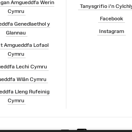
agan Amgueddfa Werin
Tanysgrifio i'n Cylchl
Cymru
Facebook
ddfa Genedlaethol y
Instagram
Glannau
it Amgueddfa Lofaol
Cymru
eddfa Lechi Cymru
eddfa Wlân Cymru
ddfa Lleng Rufeinig
Cymru