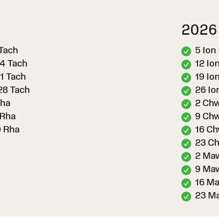
2026
 Tach
5 Ion 
14 Tach
12 Ion
1 Tach
19 Ion
28 Tach
26 Io
Rha
2 Chw
 Rha
9 Chw
9 Rha
16 Ch
23 Ch
2 Ma
9 Maw
16 M
23 M