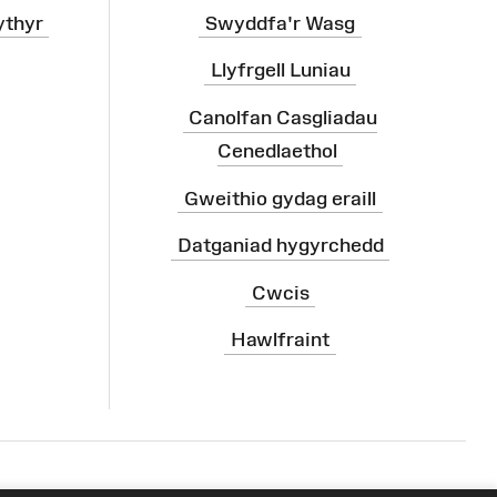
ythyr
Swyddfa'r Wasg
Llyfrgell Luniau
Canolfan Casgliadau
Cenedlaethol
Gweithio gydag eraill
Datganiad hygyrchedd
Cwcis
Hawlfraint