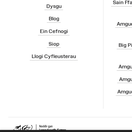
Sain Ff
Dysgu
Blog
Amgue
Ein Cefnogi
Siop
Big P
Llogi Cyfleusterau
Amgu
Amgu
Amgue