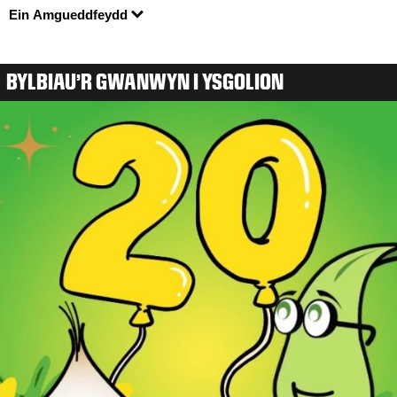
Ein Amgueddfeydd
BYLBIAU'R GWANWYN I YSGOLION