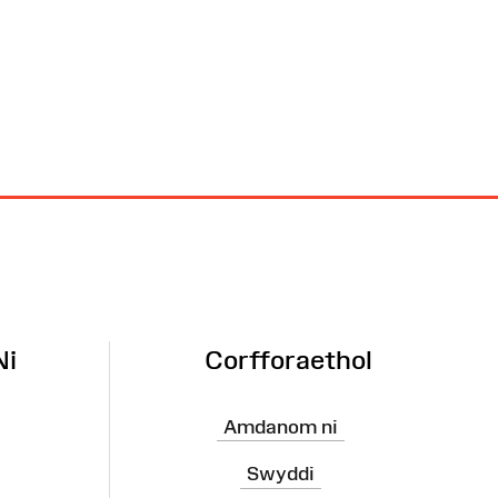
Ni
Corfforaethol
Amdanom ni
Swyddi