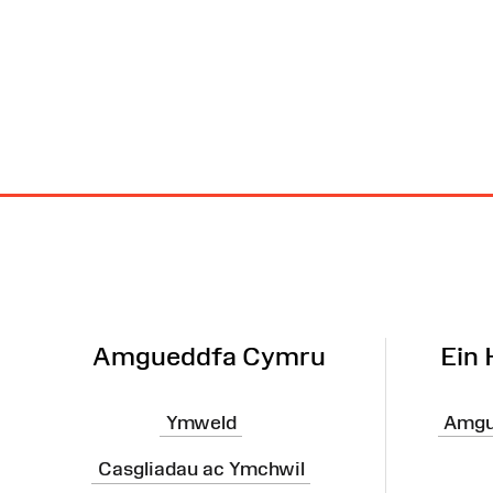
Map
o'r
Wefan
Amgueddfa Cymru
Ein
Ymweld
Amgu
Casgliadau ac Ymchwil