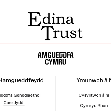
 Hamgueddfeydd
Ymunwch â 
eddfa Genedlaethol
Cysylltwch â ni
Caerdydd
Cymryd Rhan