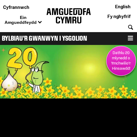
English
Cyfrannwch
Fy nghyfrif
Ein
Amgueddfeydd
C
BYLBIAU'R GWANWYN I YSGOLION
D
Dathlu 20
mlynedd o
Ymchwilio'r
Hinsawdd!