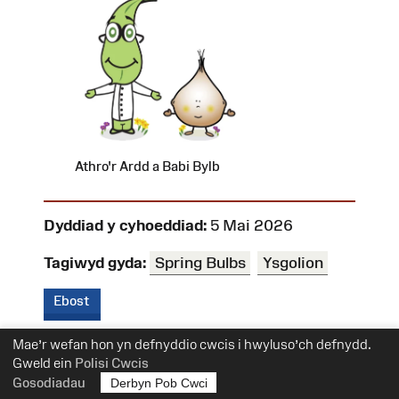
Athro'r Ardd a Babi Bylb
Dyddiad y cyhoeddiad:
5 Mai 2026
Tagiwyd gyda:
Spring Bulbs
Ysgolion
Ebost
Mae’r wefan hon yn defnyddio cwcis i hwyluso’ch defnydd.
Data Tywydd ar gyfer Chwefror
Gweld ein
Polisi Cwcis
Gosodiadau
Derbyn Pob Cwci
Megan Naish
,
11 Mawrth 2026