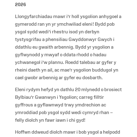
2026
Llongyfarchiadau mawr i’r holl ysgolion anhygoel a
gymerodd ran yn yr ymchwiliad eleni! Bydd pob
ysgol sydd wedi’i rhestru isod yn derbyn
tystysgrifau a phensiliau Gwyddonwyr Gwych i
ddathlu eu gwaith arbennig. Bydd yr ysgolion a
gyflwynodd y mwyaf o ddata rhodd o hadau
ychwanegol i’w plannu. Roedd talebau ar gyfer y
rheini daeth yn ail, ac mae’r ysgolion buddugol yn
cael gwobr arbennig ar gyfer eu dosbarth.
Eleni rydym hefyd yn dathlu 20 mlynedd o brosiect
Bylbiau’r Gwanwyn i Ysgolion; carreg filltir
gyffrous a gyflawnwyd trwy ymdrechion ac
ymroddiad pob ysgol sydd wedi cymryd rhan –
felly diolch yn fawr iawn i chi gyd!
Hoffwn ddweud diolch mawr i bob ysgol a helpodd