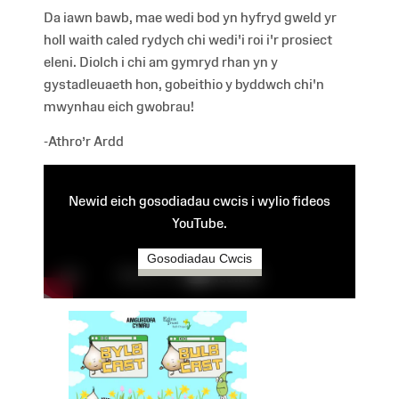
Da iawn bawb, mae wedi bod yn hyfryd gweld yr
holl waith caled rydych chi wedi'i roi i'r prosiect
eleni. Diolch i chi am gymryd rhan yn y
gystadleuaeth hon, gobeithio y byddwch chi'n
mwynhau eich gwobrau!
-Athro’r Ardd
Newid eich gosodiadau cwcis i wylio fideos
YouTube.
Gosodiadau Cwcis