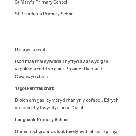
St Mary's Primary School
St Brendan's Primary School
Da iawn bawb!
Isod mae rhai sylwadau hyfryd a adawyd gan
ysgolion a oedd yn cloi'r Prosiect Bylbiau'r
Gwanwyn eleni:
Ysgol Pentreuchaf:
Diolch am gael cymeryd rhan yn y cofnodi. Edrych
ymlaen at y flwyddyn nesa Diolch.
Langbank Primary School
Our school grounds look lovely with all our spring