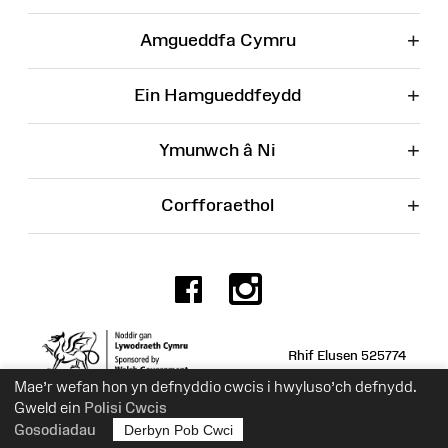
+
Amgueddfa Cymru
+
Ein Hamgueddfeydd
+
Ymunwch â Ni
+
Corfforaethol
Facebook
Instagr
Rhif Elusen 525774
Mae’r wefan hon yn defnyddio cwcis i hwyluso’ch defnydd.
Gweld ein
Polisi Cwcis
Gosodiadau
Derbyn Pob Cwci