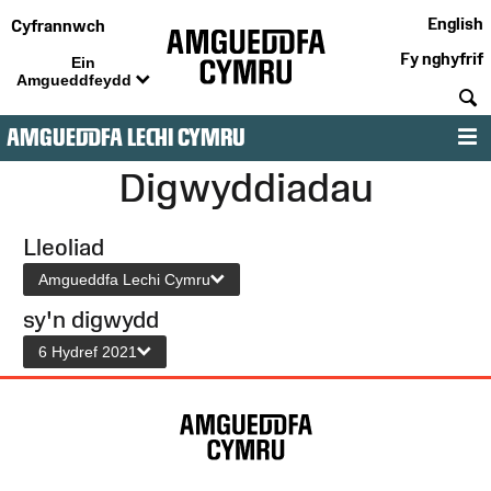
English
Cyfrannwch
Fy nghyfrif
Ein
Amgueddfeydd
C
AMGUEDDFA LECHI CYMRU
D
Digwyddiadau
Lleoliad
Amgueddfa Lechi Cymru
sy'n digwydd
6 Hydref 2021
Map
o'r
Wefan