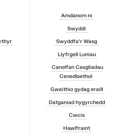
Amdanom ni
Swyddi
ythyr
Swyddfa'r Wasg
Llyfrgell Luniau
Canolfan Casgliadau
Cenedlaethol
Gweithio gydag eraill
Datganiad hygyrchedd
Cwcis
Hawlfraint