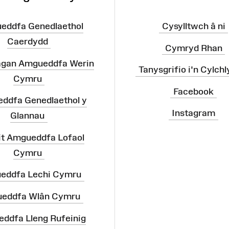
eddfa Genedlaethol
Cysylltwch â ni
Caerdydd
Cymryd Rhan
agan Amgueddfa Werin
Tanysgrifio i'n Cylchl
Cymru
Facebook
ddfa Genedlaethol y
Instagram
Glannau
it Amgueddfa Lofaol
Cymru
eddfa Lechi Cymru
eddfa Wlân Cymru
ddfa Lleng Rufeinig