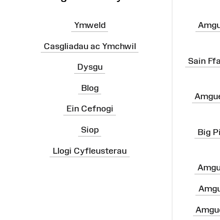
Ymweld
Amgu
Casgliadau ac Ymchwil
Sain Ff
Dysgu
Blog
Amgue
Ein Cefnogi
Siop
Big P
Llogi Cyfleusterau
Amgu
Amgu
Amgue