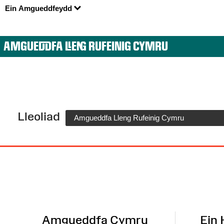
Ein Amgueddfeydd
AMGUEDDFA LLENG RUFEINIG CYMRU
Lleoliad
Amgueddfa Lleng Rufeinig Cymru
Map
o'r
Wefan
Amgueddfa Cymru
Ein