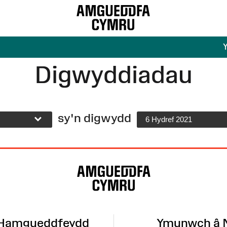
Digwyddiadau
sy'n digwydd
6 Hydref 2021
 Hamgueddfeydd
Ymunwch â 