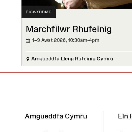
DIGWYDDIAD
Marchfilwr Rhufeinig
1–9 Awst 2026,
10:30am-4pm
Amgueddfa Lleng Rufeinig Cymru
Map
o'r
Wefan
Amgueddfa Cymru
Ein