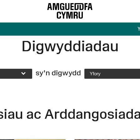
Digwyddiadau
sy'n digwydd
Yfory
siau ac Arddangosiad