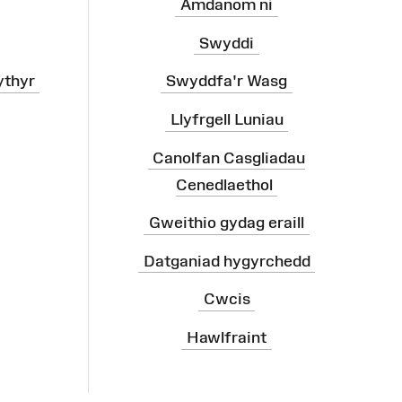
Amdanom ni
Swyddi
ythyr
Swyddfa'r Wasg
Llyfrgell Luniau
Canolfan Casgliadau
Cenedlaethol
Gweithio gydag eraill
Datganiad hygyrchedd
Cwcis
Hawlfraint