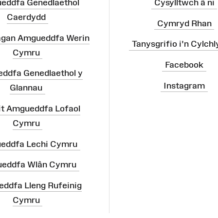
eddfa Genedlaethol
Cysylltwch â ni
Caerdydd
Cymryd Rhan
agan Amgueddfa Werin
Tanysgrifio i'n Cylchl
Cymru
Facebook
ddfa Genedlaethol y
Instagram
Glannau
it Amgueddfa Lofaol
Cymru
eddfa Lechi Cymru
eddfa Wlân Cymru
ddfa Lleng Rufeinig
Cymru