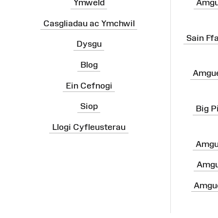
Ymweld
Amgu
Casgliadau ac Ymchwil
Sain Ff
Dysgu
Blog
Amgue
Ein Cefnogi
Siop
Big P
Llogi Cyfleusterau
Amgu
Amgu
Amgue