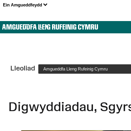
Ein Amgueddfeydd
AMGUEDDFA LLENG RUFEINIG CYMRU
Lleoliad
Amgueddfa Lleng Rufeinig Cymru
Digwyddiadau, Sgyr