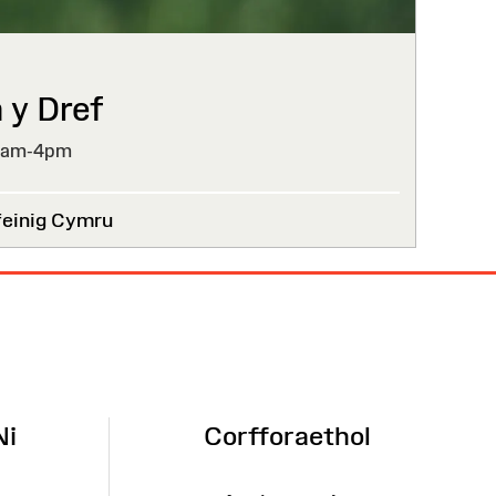
 y Dref
0am-4pm
einig Cymru
Ni
Corfforaethol