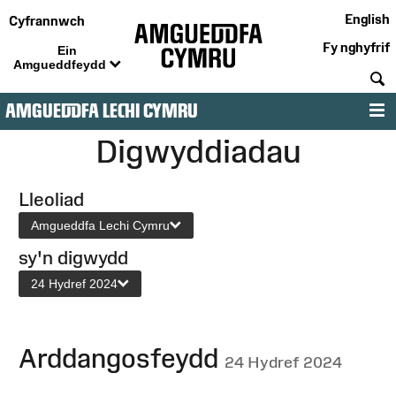
English
Cyfrannwch
Fy nghyfrif
Ein
Amgueddfeydd
C
AMGUEDDFA LECHI CYMRU
D
Digwyddiadau
Lleoliad
Amgueddfa Lechi Cymru
sy'n digwydd
24 Hydref 2024
Arddangosfeydd
24 Hydref 2024