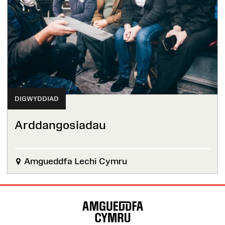
DIGWYDDIAD
Arddangosiadau
Amgueddfa Lechi Cymru
Map
o'r
Wefan