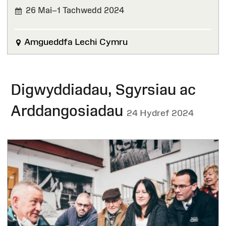
26 Mai–1 Tachwedd 2024
WEDI'I
ORFFEN
Amgueddfa Lechi Cymru
Digwyddiadau, Sgyrsiau ac
Arddangosiadau
24 Hydref 2024