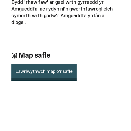
Bydd 'rhaw faw' ar gael wrth gyrraedd yr
Amgueddfa, ac rydyn ni'n gwerthfawrogi eich
cymorth wrth gadw'r Amgueddfa yn lân a
diogel.
Map safle
Lawrlwythwch map o’r safle