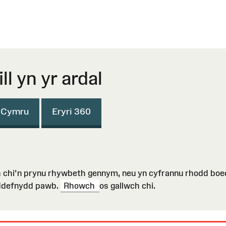
l yn yr ardal
i Cymru
Eryri 360
hi'n prynu rhywbeth gennym, neu yn cyfrannu rhodd boed 
 ddefnydd pawb.
Rhowch
os gallwch chi.