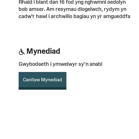
Rhaid i blant dan 16 fod yng nghwmni oedolyn
bob amser. Am resymau diogelwch, rydym yn
cadw’r hawl i archwilio bagiau yn yr amgueddfa
Mynediad
Gwybodaeth i ymwelwyr sy'n anabl
Canllaw Mynediad