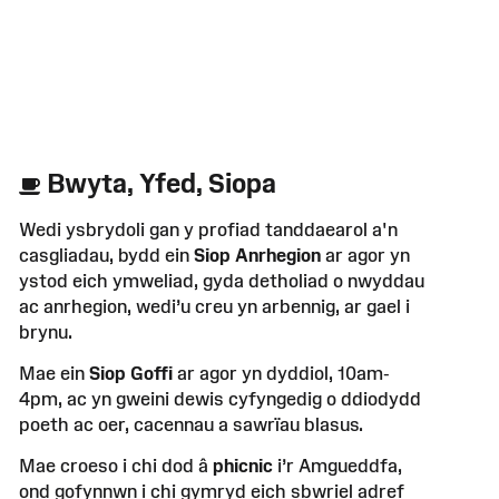
Bwyta, Yfed, Siopa
Wedi ysbrydoli gan y profiad tanddaearol a'n
casgliadau, bydd ein
Siop Anrhegion
ar agor yn
ystod eich ymweliad, gyda detholiad o nwyddau
ac anrhegion,
wedi’u creu yn arbennig,
ar gael i
brynu.
Mae ein
Siop Goffi
ar agor yn dyddiol, 10am-
4pm, ac yn gweini dewis cyfyngedig o ddiodydd
poeth ac oer, cacennau a sawrïau blasus.
Mae croeso i chi dod â
phicnic
i’r Amgueddfa,
ond gofynnwn i chi gymryd
eich sbwriel adref