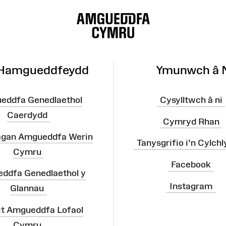
 Hamgueddfeydd
Ymunwch â 
eddfa Genedlaethol
Cysylltwch â ni
Caerdydd
Cymryd Rhan
agan Amgueddfa Werin
Tanysgrifio i'n Cylchl
Cymru
Facebook
ddfa Genedlaethol y
Instagram
Glannau
it Amgueddfa Lofaol
Cymru