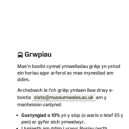
Grwpiau
Mae'n bosibl cynnal ymweliadau grŵp yn ystod
ein horiau agor arferol ac mae mynediad am
ddim.
Archebwch le i'ch grŵp ymlaen llaw drwy e-
bostio
slate@museumwales.ac.uk
am y
manteision canlynol:
Gostyngiad o 10%
yn y siop (o wario o leiaf £5 y
pen) ar gyfer eich ymwelwyr.
Lluniaeth am ddim i yrwyr Bysiau (wrth