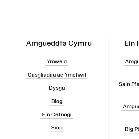
Map
o'r
Wefan
Amgueddfa Cymru
Ein
Ymweld
Amgu
Casgliadau ac Ymchwil
Sain Ff
Dysgu
Blog
Amgue
Ein Cefnogi
Siop
Big P