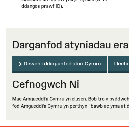
ddangos prawf ID).
Darganfod atyniadau erail
Dewch i ddarganfod stori Cymru
Llech
Cefnogwch Ni
Mae Amgueddfa Cymru yn elusen. Bob tro y byddwch c
fod Amgueddfa Cymru yn perthyn i bawb ac yma at