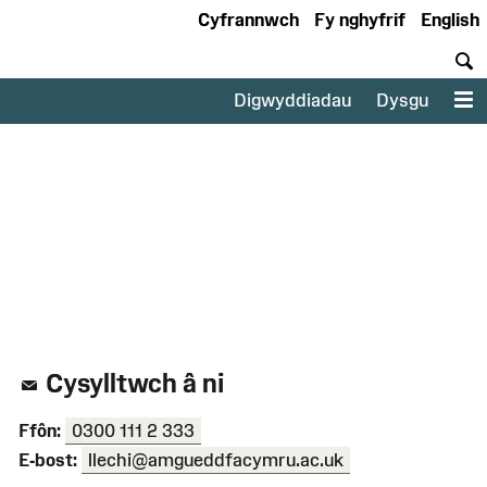
Cyfrannwch
Fy nghyfrif
English
C
Digwyddiadau
Dysgu
D
Cysylltwch â ni
Ffôn:
0300 111 2 333
E-bost:
llechi@amgueddfacymru.ac.uk