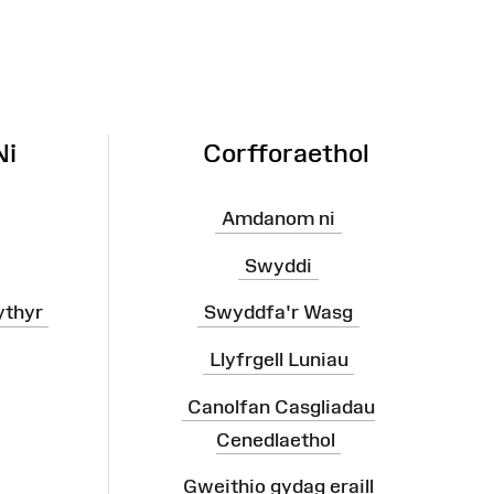
Ni
Corfforaethol
Amdanom ni
Swyddi
ythyr
Swyddfa'r Wasg
Llyfrgell Luniau
Canolfan Casgliadau
Cenedlaethol
Gweithio gydag eraill