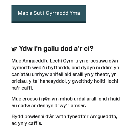
Map a Sut i Gyrraedd Yma
Ydw i’n gallu dod a’r ci?
Mae Amgueddfa Lechi Cymru yn croesawu cŵn
cymorth wedi'u hyfforddi, ond dydyn ni ddim yn
caniatáu unrhyw anifeiliaid eraill yn y theatr, yr
orielau, y tai hanesyddol, y gweithdy hollti llechi
na'r caffi.
Mae croeso i gŵn ym mhob ardal arall, ond rhaid
eu cadw ar dennyn drwy'r amser.
Bydd powlenni dŵr wrth fynedfa'r Amgueddfa,
ac yn y caffis.