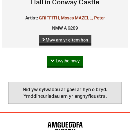
Hall in Conway Castle
Artist:
GRIFFITH, Moses
MAZELL, Peter
NMW A 6289
Mwy am yr eitem hon
Lwytho mwy
Nid yw sylwadau ar gael ar hyn o bryd.
Ymddiheuriadau am yr anghyfleustra.
Map
o'r