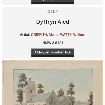
CELF
Dyffryn Aled
Artist:
GRIFFITH, Moses
WATTS, William
NMW A 6431
Mwy am yr eitem hon