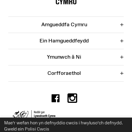
Wefan
+
Amgueddfa Cymru
+
Ein Hamgueddfeydd
+
Ymunwch â Ni
+
Corfforaethol
Facebook
Instagr
Rhif Elusen 525774
Mae’r wefan hon yn defnyddio cwcis i hwyluso’ch defnydd.
Gweld ein
Polisi Cwcis