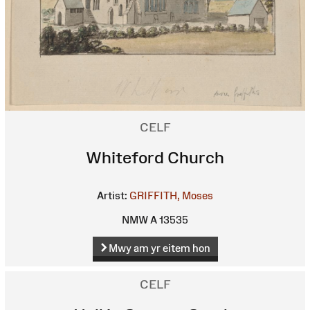
CELF
Whiteford Church
Artist:
GRIFFITH, Moses
NMW A 13535
Mwy am yr eitem hon
CELF