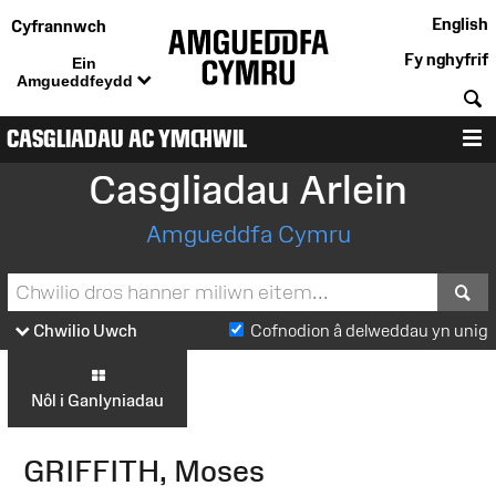
English
Cyfrannwch
Fy nghyfrif
Ein
Amgueddfeydd
C
CASGLIADAU AC YMCHWIL
D
Casgliadau Arlein
Amgueddfa Cymru
S
Chwilio Uwch
Cofnodion â delweddau yn unig
Nôl i Ganlyniadau
GRIFFITH, Moses