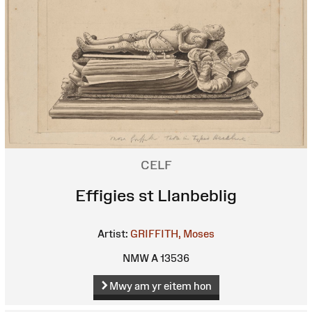
CELF
Effigies st Llanbeblig
Artist:
GRIFFITH, Moses
NMW A 13536
Mwy am yr eitem hon