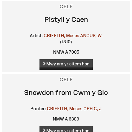
CELF
Pistyll y Caen
Artist:
GRIFFITH, Moses
ANGUS, W.
(1810)
NMW A 7005
Mwy am yr eitem hon
CELF
Snowdon from Cwm y Glo
Printer:
GRIFFITH, Moses
GREIG, J
NMW A 6389
Mwy am yr eitem hon