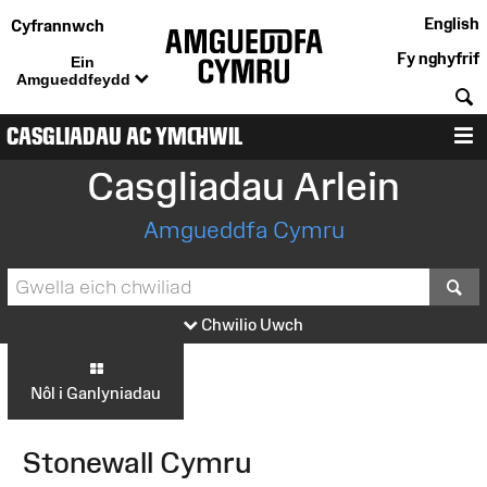
English
Cyfrannwch
Fy nghyfrif
Ein
Amgueddfeydd
C
CASGLIADAU AC YMCHWIL
D
Casgliadau Arlein
Amgueddfa Cymru
S
Chwilio Uwch
Nôl i Ganlyniadau
Stonewall Cymru