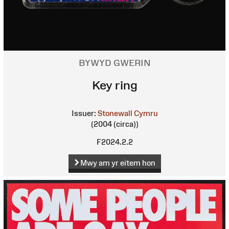
BYWYD GWERIN
Key ring
Issuer:
Stonewall Cymru
(2004 (circa))
F2024.2.2
Mwy am yr eitem hon