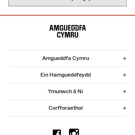
Map
o'r
Wefan
+
Amgueddfa Cymru
+
Ein Hamgueddfeydd
+
Ymunwch â Ni
+
Corfforaethol
Facebook
Instagr