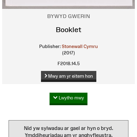
BYWYD GWERIN
Booklet
Publisher:
Stonewall Cymru
(2017)
F2018.14.5
Mwy am yr eitem hon
Lwytho mwy
Nid yw sylwadau ar gael ar hyn o bryd.
Ymddiheuriadau am yr anghyfleustra.