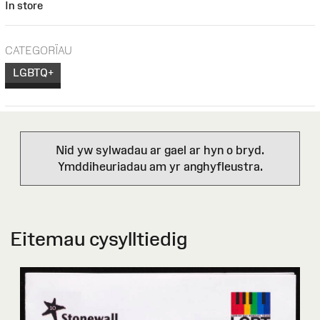
In store
CATEGORÏAU
LGBTQ+
Nid yw sylwadau ar gael ar hyn o bryd.
Ymddiheuriadau am yr anghyfleustra.
Eitemau cysylltiedig