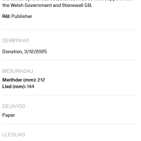
the Welsh Government and Stonewall GB.
Rôl:
Publisher
DERBYNIAD
Donation, 3/12/2025
MESURIADAU
Meithder (mm):
212
Lled (mm):
144
DEUNYDD
Paper
LLEOLIAD