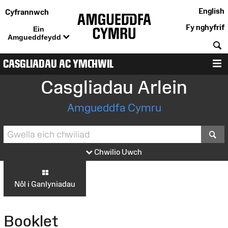
English
Cyfrannwch
Fy nghyfrif
Ein
Amgueddfeydd
C
CASGLIADAU AC YMCHWIL
D
Casgliadau Arlein
Amgueddfa Cymru
S
Chwilio Uwch
Nôl i Ganlyniadau
Booklet