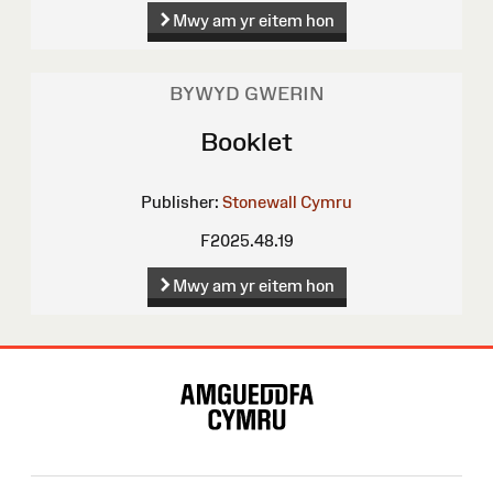
Mwy am yr eitem hon
BYWYD GWERIN
Booklet
Publisher:
Stonewall Cymru
F2025.48.19
Mwy am yr eitem hon
Map
o'r
Wefan