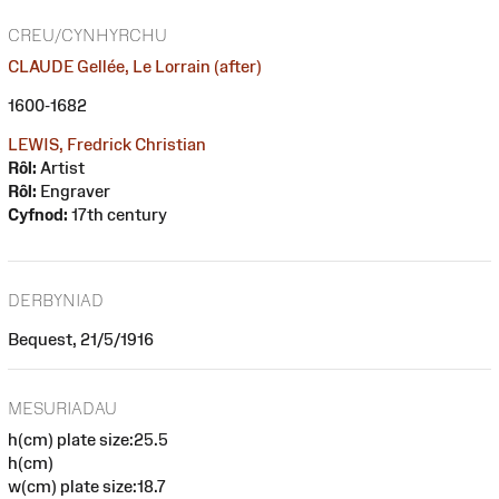
CREU/CYNHYRCHU
CLAUDE Gellée, Le Lorrain (after)
1600-1682
LEWIS, Fredrick Christian
Rôl:
Artist
Rôl:
Engraver
Cyfnod:
17th century
DERBYNIAD
Bequest, 21/5/1916
MESURIADAU
h(cm) plate size:25.5
h(cm)
w(cm) plate size:18.7