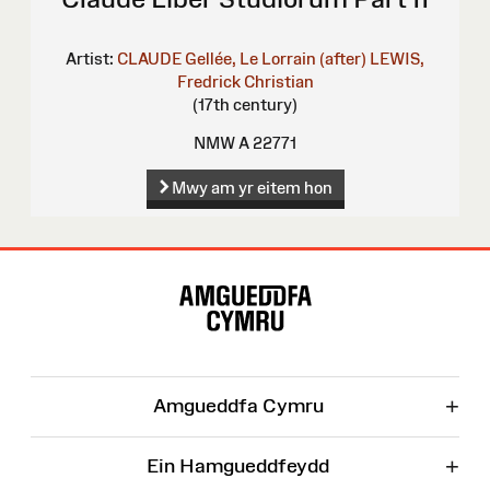
Artist:
CLAUDE Gellée, Le Lorrain (after)
LEWIS,
Fredrick Christian
(17th century)
NMW A 22771
Mwy am yr eitem hon
Map
o'r
Wefan
+
Amgueddfa Cymru
+
Ein Hamgueddfeydd