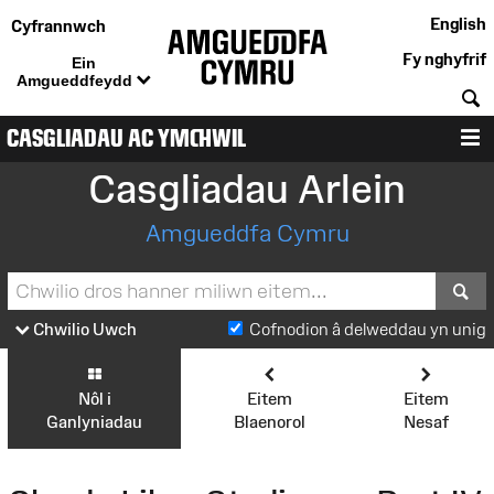
English
Cyfrannwch
Fy nghyfrif
Ein
Amgueddfeydd
C
CASGLIADAU AC YMCHWIL
D
Casgliadau Arlein
Amgueddfa Cymru
S
Chwilio Uwch
Cofnodion â delweddau yn unig
Nôl i
Eitem
Eitem
Ganlyniadau
Blaenorol
Nesaf