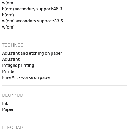
w(cm)
h(cm) secondary support:46.9
h(cm)
w(cm) secondary support:33.5
w(cm)
TECHNEG
Aquatint and etching on paper
Aquatint
Intaglio printing
Prints
Fine Art - works on paper
DEUNYDD
Ink
Paper
LLEOLIAD