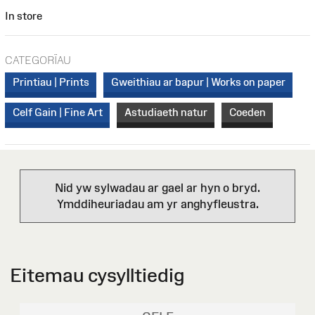
In store
CATEGORÏAU
Printiau | Prints
Gweithiau ar bapur | Works on paper
Celf Gain | Fine Art
Astudiaeth natur
Coeden
Nid yw sylwadau ar gael ar hyn o bryd.
Ymddiheuriadau am yr anghyfleustra.
Eitemau cysylltiedig