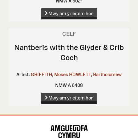
NMW A 6021
Mwy am yr eitem hon
CELF
Nantberis with the Glyder & Crib
Goch
Artist:
GRIFFITH, Moses
HOWLETT, Bartholomew
NMW A 6408
Mwy am yr eitem hon
Map
o'r
Wefan