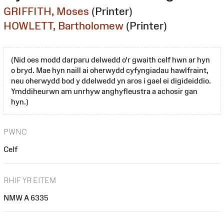
GRIFFITH, Moses
(Printer)
HOWLETT, Bartholomew
(Printer)
(Nid oes modd darparu delwedd o'r gwaith celf hwn ar hyn
o bryd. Mae hyn naill ai oherwydd cyfyngiadau hawlfraint,
neu oherwydd bod y ddelwedd yn aros i gael ei digideiddio.
Ymddiheurwn am unrhyw anghyfleustra a achosir gan
hyn.)
PWNC
Celf
RHIF YR EITEM
NMW A 6335