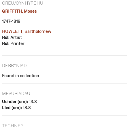
CREU/CYNHYRCHU
GRIFFITH, Moses
1747-1819
HOWLETT, Bartholomew
Rôl:
Artist
Rôl:
Printer
DERBYNIAD
Found in collection
MESURIADAU
Uchder (cm):
13.3
Lled (cm):
18.8
TECHNEG