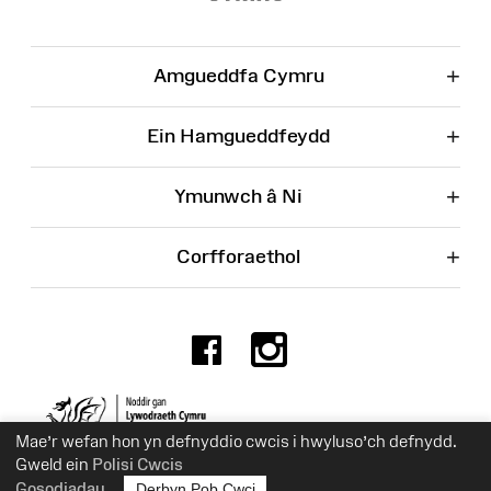
+
Amgueddfa Cymru
+
Ein Hamgueddfeydd
+
Ymunwch â Ni
+
Corfforaethol
Facebook
Instagr
Rhif Elusen 525774
Mae’r wefan hon yn defnyddio cwcis i hwyluso’ch defnydd.
Gweld ein
Polisi Cwcis
Gosodiadau
Derbyn Pob Cwci