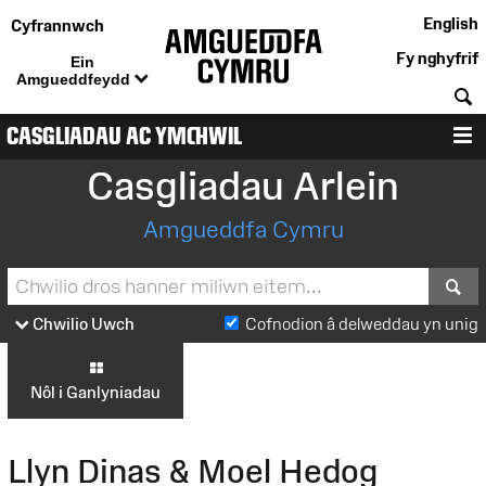
English
Cyfrannwch
Fy nghyfrif
Ein
Amgueddfeydd
C
CASGLIADAU AC YMCHWIL
D
Casgliadau Arlein
Amgueddfa Cymru
S
Chwilio Uwch
Cofnodion â delweddau yn unig
Nôl i Ganlyniadau
Llyn Dinas & Moel Hedog