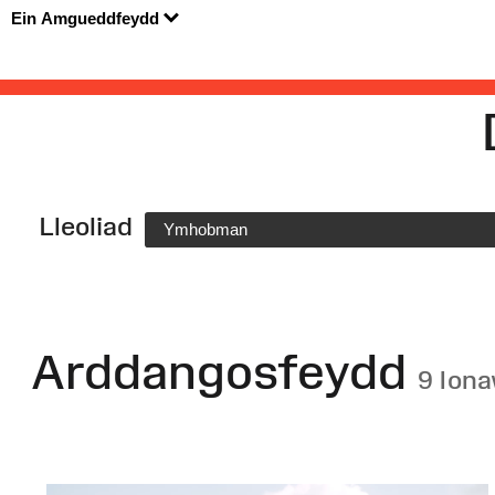
Ein Amgueddfeydd
Lleoliad
Ymhobman
Arddangosfeydd
9 Ion