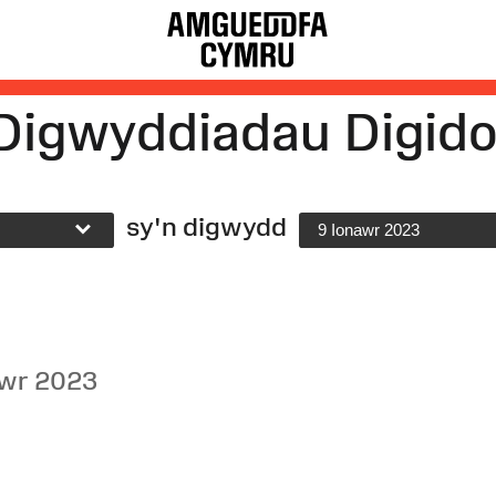
Digwyddiadau Digido
sy'n digwydd
9 Ionawr 2023
awr 2023