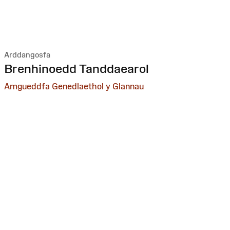
Arddangosfa
:
Brenhinoedd Tanddaearol
Amgueddfa Genedlaethol y Glannau