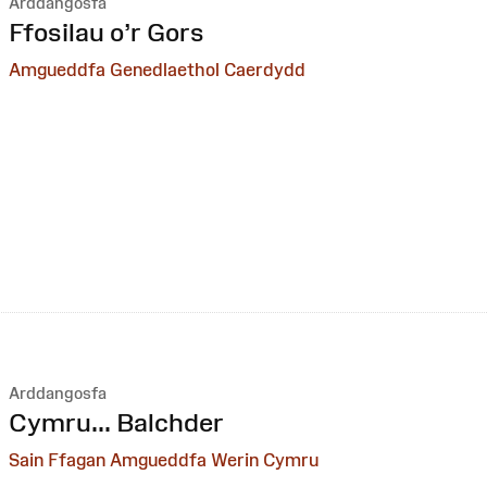
Arddangosfa
:
Ffosilau o’r Gors
Amgueddfa Genedlaethol Caerdydd
Arddangosfa
:
Cymru... Balchder
Sain Ffagan Amgueddfa Werin Cymru