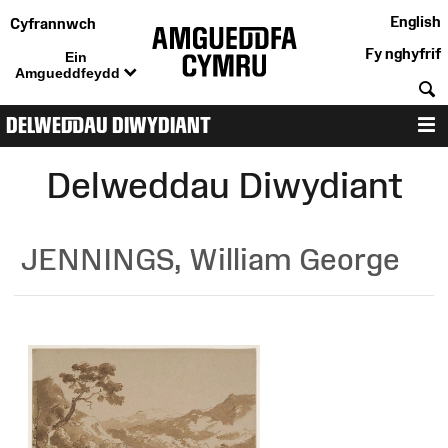
English
Cyfrannwch
Fy nghyfrif
Ein
Amgueddfeydd
C
DELWEDDAU DIWYDIANT
D
Delweddau Diwydiant
JENNINGS, William George