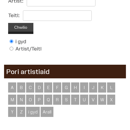
Artist:
Teitl:
Chwilio
i gyd
Artist/Teitl
Pori artistiaid
A
B
C
D
E
F
G
H
I
J
K
L
M
N
O
P
Q
R
S
T
U
V
W
X
Y
Z
i gyd
Arall