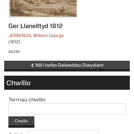
Ger Llanelltyd 1812
JENNINGS, William George
(1812)
40.139
Nôl i hafan Delweddau Diwydiant
Chwilio
Termau chwilio:
Chwilio