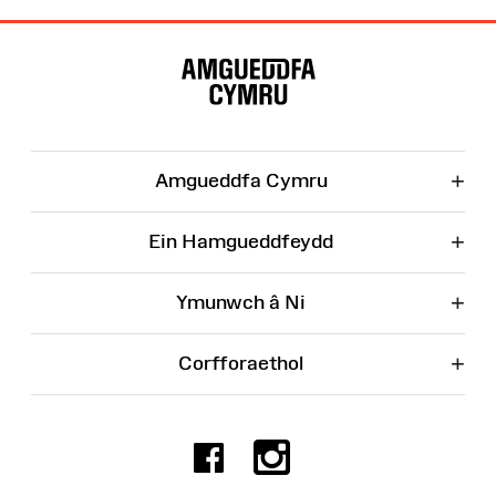
Map
o'r
Wefan
+
Amgueddfa Cymru
+
Ein Hamgueddfeydd
+
Ymunwch â Ni
+
Corfforaethol
Facebook
Instagr