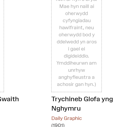
Mae hyn naill ai
oherwydd
cyfyngiadau
hawlfraint, neu
oherwydd bod y
ddelwedd yn aros
i gael ei
digideiddio.
Ymddiheurwn am
unrhyw
anghyfleustra a
achosir gan hyn.)
Gwaith
Trychineb Glofa yng
Nghymru
Daily Graphic
(1901)