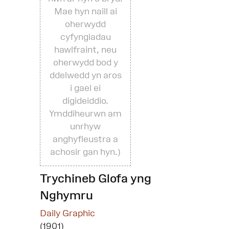
Mae hyn naill ai
oherwydd
cyfyngiadau
hawlfraint, neu
oherwydd bod y
ddelwedd yn aros
i gael ei
digideiddio.
Ymddiheurwn am
unrhyw
anghyfleustra a
achosir gan hyn.)
Trychineb Glofa yng
Nghymru
Daily Graphic
(1901)