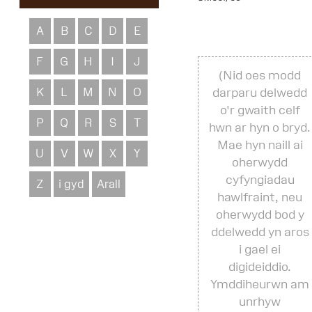
A
B
C
D
E
F
G
H
I
J
(Nid oes modd
K
L
M
N
O
darparu delwedd
o'r gwaith celf
P
Q
R
S
T
hwn ar hyn o bryd.
Mae hyn naill ai
U
V
W
X
Y
oherwydd
cyfyngiadau
Z
i gyd
Arall
hawlfraint, neu
oherwydd bod y
ddelwedd yn aros
i gael ei
digideiddio.
Ymddiheurwn am
unrhyw