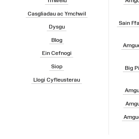
Ymweld
Amgu
Casgliadau ac Ymchwil
Sain Ff
Dysgu
Blog
Amgue
Ein Cefnogi
Siop
Big P
Llogi Cyfleusterau
Amgu
Amgu
Amgue