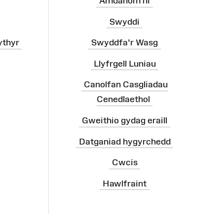
Amdanom ni
Swyddi
ythyr
Swyddfa'r Wasg
Llyfrgell Luniau
Canolfan Casgliadau
Cenedlaethol
Gweithio gydag eraill
Datganiad hygyrchedd
Cwcis
Hawlfraint