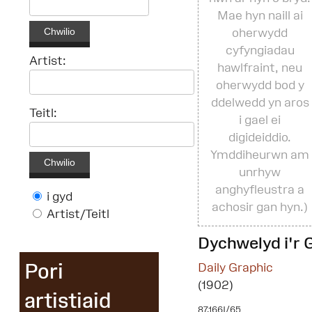
Mae hyn naill ai
Chwilio
oherwydd
cyfyngiadau
Artist:
hawlfraint, neu
oherwydd bod y
ddelwedd yn aros
Teitl:
i gael ei
digideiddio.
Ymddiheurwn am
Chwilio
unrhyw
anghyfleustra a
i gyd
achosir gan hyn.)
Artist/Teitl
Dychwelyd i'r 
Pori
Daily Graphic
(1902)
artistiaid
87.166I/65