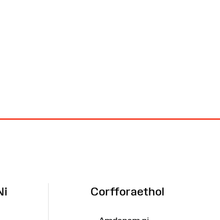
Ni
Corfforaethol