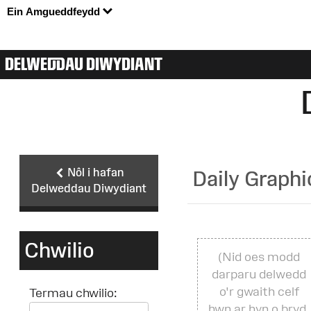
Ein Amgueddfeydd
DELWEDDAU DIWYDIANT
Nôl i hafan
Daily Graphi
Delweddau Diwydiant
Chwilio
(Nid oes modd
darparu delwedd
o'r gwaith celf
Termau chwilio:
hwn ar hyn o bryd.