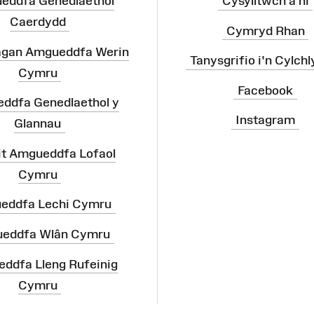
eddfa Genedlaethol
Cysylltwch â ni
Caerdydd
Cymryd Rhan
agan Amgueddfa Werin
Tanysgrifio i'n Cylchl
Cymru
Facebook
ddfa Genedlaethol y
Instagram
Glannau
it Amgueddfa Lofaol
Cymru
eddfa Lechi Cymru
eddfa Wlân Cymru
ddfa Lleng Rufeinig
Cymru