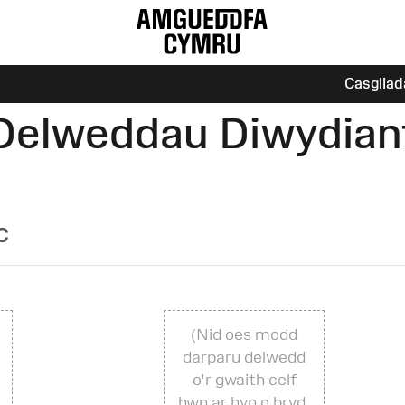
Casgliad
Delweddau Diwydian
c
(Nid oes modd
darparu delwedd
o'r gwaith celf
hwn ar hyn o bryd.