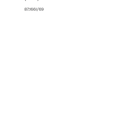
87.166I/69