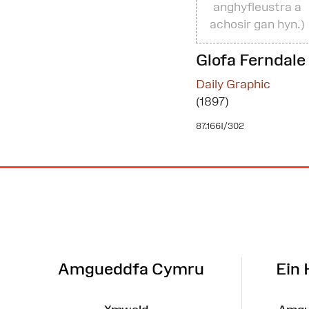
anghyfleustra a
achosir gan hyn.)
Glofa Ferndale
Daily Graphic
(1897)
87.166I/302
Map
o'r
Wefan
Amgueddfa Cymru
Ein