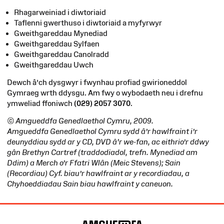
Rhagarweiniad i diwtoriaid
Taflenni gwerthuso i diwtoriaid a myfyrwyr
Gweithgareddau Mynediad
Gweithgareddau Sylfaen
Gweithgareddau Canolradd
Gweithgareddau Uwch
Dewch â’ch dysgwyr i fwynhau profiad gwirioneddol
Gymraeg wrth ddysgu. Am fwy o wybodaeth neu i drefnu
ymweliad ffoniwch
(029) 2057 3070
.
© Amgueddfa Genedlaethol Cymru, 2009.
Amgueddfa Genedlaethol Cymru sydd â’r hawlfraint i’r
deunyddiau sydd ar y CD, DVD â'r we-fan, ac eithrio’r ddwy
gân Brethyn Cartref (traddodiadol, trefn. Mynediad am
Ddim) a Merch o’r Ffatri Wlân (Meic Stevens); Sain
(Recordiau) Cyf. biau’r hawlfraint ar y recordiadau, a
Chyhoeddiadau Sain biau hawlfraint y caneuon.
Map
o'r