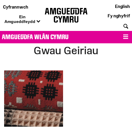
English
Cyfrannwch
Fy nghyfrif
Ein
Amgueddfeydd
C
AMGUEDDFA WLÂN CYMRU
D
Gwau Geiriau