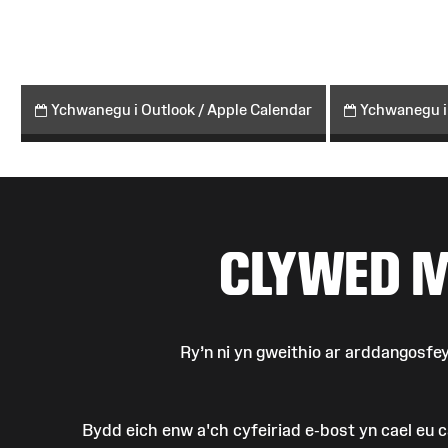
Ychwanegu i Outlook / Apple Calendar
Ychwanegu i
CLYWED 
Ry’n ni yn gweithio ar arddangosf
Bydd eich enw a'ch cyfeiriad e-bost yn cael eu