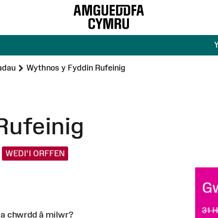
adau
Wythnos y Fyddin Rufeinig
Rufeinig
WEDI'I ORFFEN
G
31 
 a chwrdd â milwr?