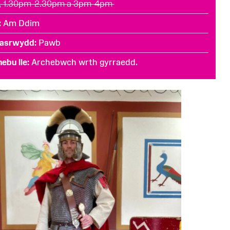
, 1.30pm-2.30pm a 3pm-4pm
Am Ddim
asrwydd
Pawb
ebu lle
Archebwch wrth gyrraedd.