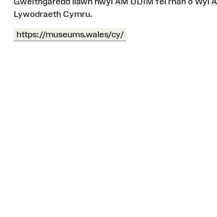
Gweithgaredd llawn hwyl AM DDIM fel rhan o Ŵyl 
Lywodraeth Cymru.
https://museums.wales/cy/