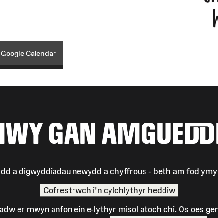
 Google Calendar
MWY GAN AMGUEDD
eydd a digwyddiadau newydd a chyffrous - beth am fod ym
Cofrestrwch i'n cylchlythyr heddiw
 cadw er mwyn anfon ein e-lythyr misol atoch chi. Os oes g