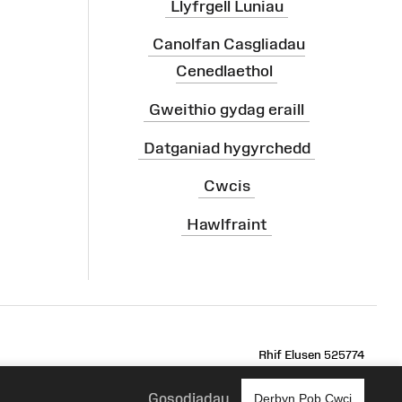
Llyfrgell Luniau
Canolfan Casgliadau
Cenedlaethol
Gweithio gydag eraill
Datganiad hygyrchedd
Cwcis
Hawlfraint
ram
Rhif Elusen 525774
Gosodiadau
Derbyn Pob Cwci