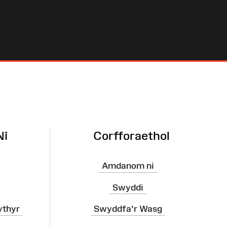
Ni
Corfforaethol
Amdanom ni
Swyddi
ythyr
Swyddfa'r Wasg