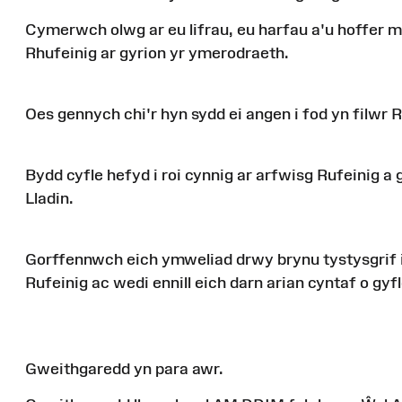
Cymerwch olwg ar eu lifrau, eu harfau a'u hoffer m
Rhufeinig ar gyrion yr ymerodraeth.
Oes gennych chi'r hyn sydd ei angen i fod yn filwr 
Bydd cyfle hefyd i roi cynnig ar arfwisg Rufeinig
Lladin.
Gorffennwch eich ymweliad drwy brynu tystysgrif 
Rufeinig ac wedi ennill eich darn arian cyntaf o gyf
Gweithgaredd yn para awr.