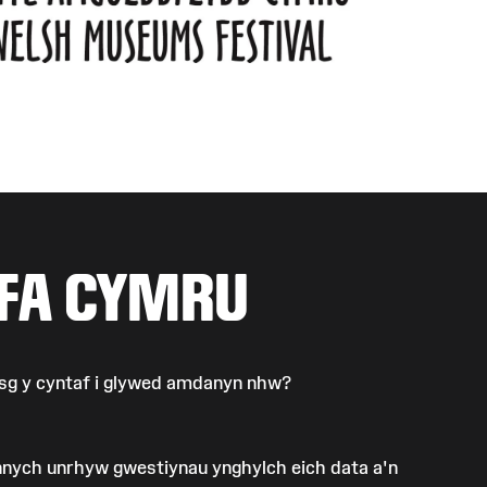
FA CYMRU
ysg y cyntaf i glywed amdanyn nhw?
ennych unrhyw gwestiynau ynghylch eich data a'n