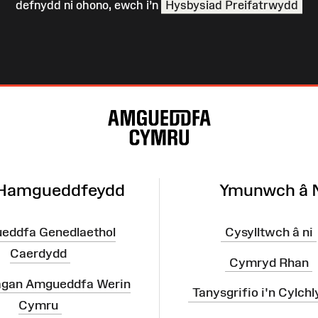
defnydd ni ohono, ewch i’n
Hysbysiad Preifatrwydd
 Hamgueddfeydd
Ymunwch â 
eddfa Genedlaethol
Cysylltwch â ni
Caerdydd
Cymryd Rhan
agan Amgueddfa Werin
Tanysgrifio i'n Cylchl
Cymru