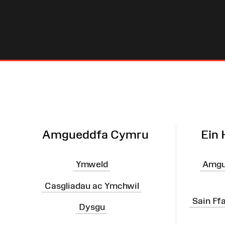
Map
o'r
Wefan
Amgueddfa Cymru
Ein
Ymweld
Amgu
Casgliadau ac Ymchwil
Sain Ff
Dysgu