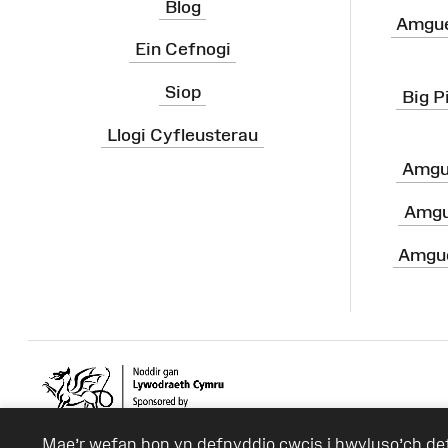
Blog
Amgue
Ein Cefnogi
Siop
Big P
Llogi Cyfleusterau
Amgu
Amgu
Amgue
Mae’r wefan hon yn defnyddio cwcis i hwyluso’ch d