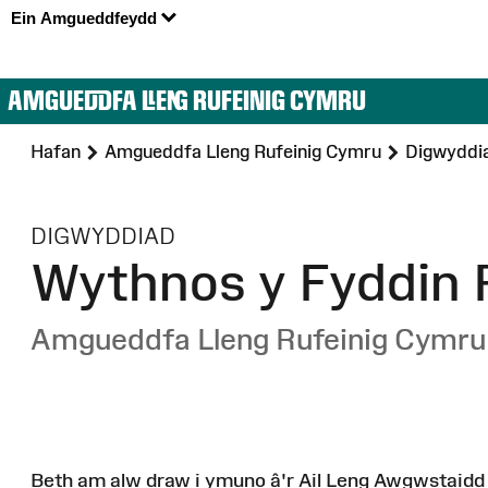
Ein Amgueddfeydd
AMGUEDDFA LLENG RUFEINIG CYMRU
Hafan
Amgueddfa Lleng Rufeinig Cymru
Digwyddi
:
DIGWYDDIAD
Wythnos y Fyddin 
Amgueddfa Lleng Rufeinig Cymru
Beth am alw draw i ymuno â'r Ail Leng Awgwstaidd