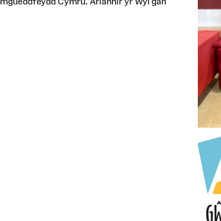
Amgueddfeydd Cymru. Ariannir yr Ŵyl gan