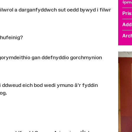
1pm
ilwrol a darganfyddwch sut oedd bywyd i filwr
Pris
Add
Arch
Rhufeinig?
 a gorymdeithio gan ddefnyddio gorchmynion
i ddweud eich bod wedi ymuno â'r fyddin
log.