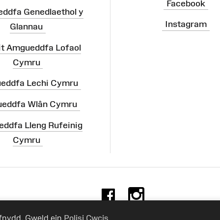
Facebook
ddfa Genedlaethol y
Instagram
Glannau
it Amgueddfa Lofaol
Cymru
eddfa Lechi Cymru
eddfa Wlân Cymru
ddfa Lleng Rufeinig
Cymru
Facebook
Instag
efnydd. Gweld ein
Polisi Cwcis