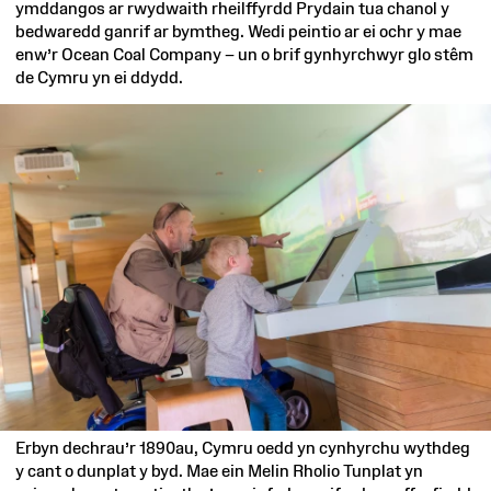
ymddangos ar rwydwaith rheilffyrdd Prydain tua chanol y
bedwaredd ganrif ar bymtheg. Wedi peintio ar ei ochr y mae
enw’r Ocean Coal Company – un o brif gynhyrchwyr glo stêm
de Cymru yn ei ddydd.
Erbyn dechrau’r 1890au, Cymru oedd yn cynhyrchu wythdeg
y cant o dunplat y byd. Mae ein Melin Rholio Tunplat yn