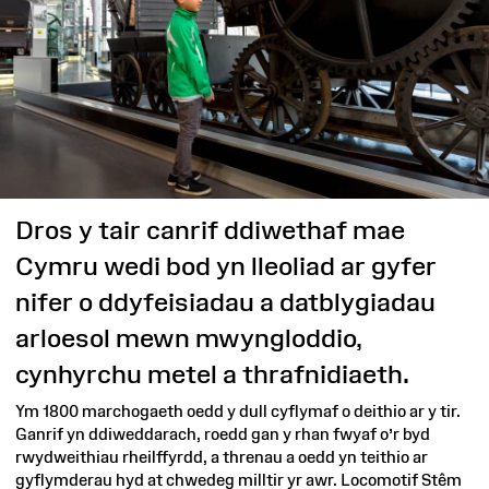
Dros y tair canrif ddiwethaf mae
Cymru wedi bod yn lleoliad ar gyfer
nifer o ddyfeisiadau a datblygiadau
arloesol mewn mwyngloddio,
cynhyrchu metel a thrafnidiaeth.
Ym 1800 marchogaeth oedd y dull cyflymaf o deithio ar y tir.
Ganrif yn ddiweddarach, roedd gan y rhan fwyaf o’r byd
rwydweithiau rheilffyrdd, a threnau a oedd yn teithio ar
gyflymderau hyd at chwedeg milltir yr awr. Locomotif Stêm