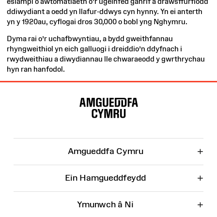
esiampl o awtomatiaeth o’r ugeinfed ganrif a drawsffurfiodd
ddiwydiant a oedd yn llafur-ddwys cyn hynny. Yn ei anterth
yn y 1920au, cyflogai dros 30,000 o bobl yng Nghymru.
Dyma rai o’r uchafbwyntiau, a bydd gweithfannau
rhyngweithiol yn eich galluogi i dreiddio’n ddyfnach i
rwydweithiau a diwydiannau lle chwaraeodd y gwrthrychau
hyn ran hanfodol.
Map
o'r
Wefan
+
Amgueddfa Cymru
+
Ein Hamgueddfeydd
+
Ymunwch â Ni