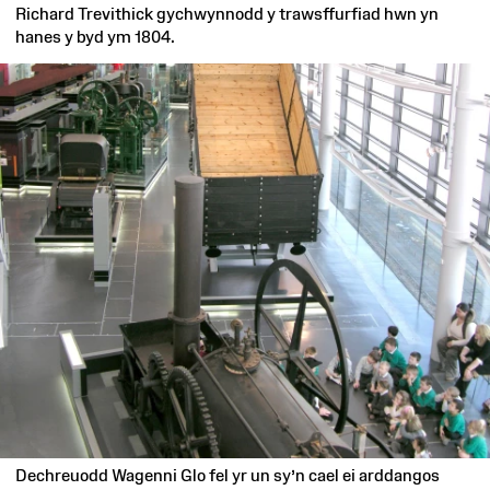
Richard Trevithick gychwynnodd y trawsffurfiad hwn yn
hanes y byd ym 1804.
Dechreuodd Wagenni Glo fel yr un sy’n cael ei arddangos