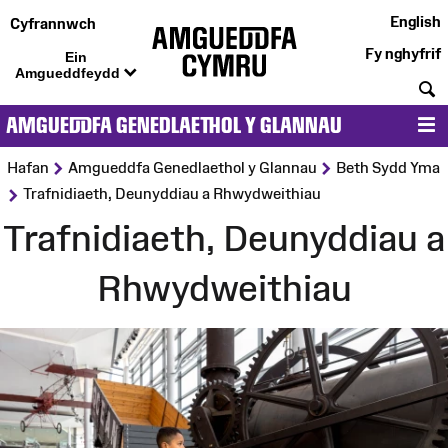
English
Cyfrannwch
Fy nghyfrif
Ein
Amgueddfeydd
C
AMGUEDDFA GENEDLAETHOL Y GLANNAU
D
>
>
Hafan
Amgueddfa Genedlaethol y Glannau
Beth Sydd Yma
>
Trafnidiaeth, Deunyddiau a Rhwydweithiau
Trafnidiaeth, Deunyddiau a
Rhwydweithiau