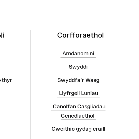
Ni
Corfforaethol
Amdanom ni
Swyddi
ythyr
Swyddfa'r Wasg
Llyfrgell Luniau
Canolfan Casgliadau
Cenedlaethol
Gweithio gydag eraill