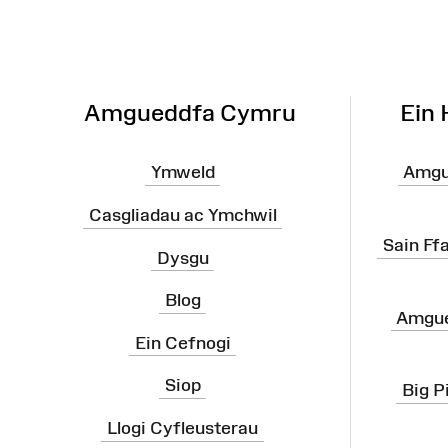
o'r
Wefan
Amgueddfa Cymru
Ein
Ymweld
Amgu
Casgliadau ac Ymchwil
Sain Ff
Dysgu
Blog
Amgue
Ein Cefnogi
Siop
Big P
Llogi Cyfleusterau