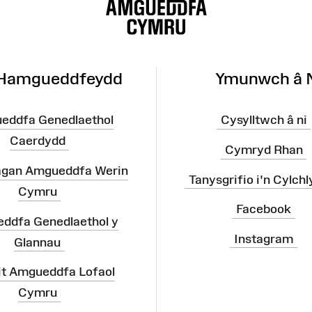
 Hamgueddfeydd
Ymunwch â 
eddfa Genedlaethol
Cysylltwch â ni
Caerdydd
Cymryd Rhan
agan Amgueddfa Werin
Tanysgrifio i'n Cylchl
Cymru
Facebook
ddfa Genedlaethol y
Instagram
Glannau
it Amgueddfa Lofaol
Cymru