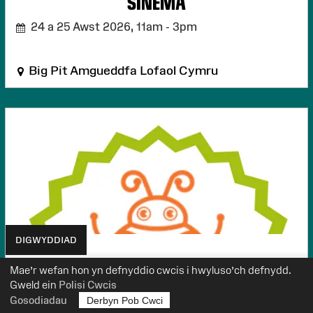
SINEMA
24 a 25 Awst 2026,
11am - 3pm
Big Pit Amgueddfa Lofaol Cymru
DIGWYDDIAD
Mae’r wefan hon yn defnyddio cwcis i hwyluso’ch defnydd.
GWYLLIAID Y GLANNAU
Gweld ein
Polisi Cwcis
Gosodiadau
Derbyn Pob Cwci
9 a 30 Medi 2026,
10.30yb - 12yp