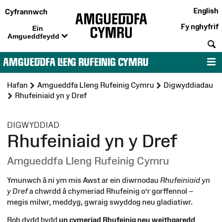
English
Cyfrannwch
Fy nghyfrif
Ein
Amgueddfeydd
C
AMGUEDDFA LLENG RUFEINIG CYMRU
D
Hafan
Amgueddfa Lleng Rufeinig Cymru
Digwyddiadau
Rhufeiniaid yn y Dref
:
DIGWYDDIAD
Rhufeiniaid yn y Dref
Amgueddfa Lleng Rufeinig Cymru
Ymunwch â ni ym mis Awst ar ein diwrnodau
Rhufeiniaid yn
y Dref
a chwrdd â chymeriad Rhufeinig o’r gorffennol –
megis milwr, meddyg, gwraig swyddog neu gladiatiwr.
Bob dydd bydd
un cymeriad Rhufeinig neu weithgaredd