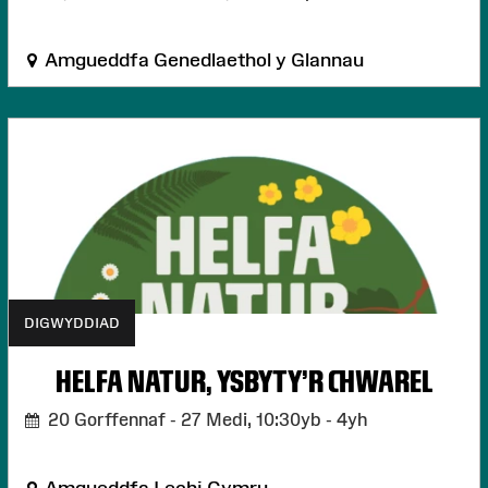
Amgueddfa Genedlaethol y Glannau
DIGWYDDIAD
HELFA NATUR, YSBYTY'R CHWAREL
20 Gorffennaf - 27 Medi,
10:30yb - 4yh
Amgueddfa Lechi Cymru