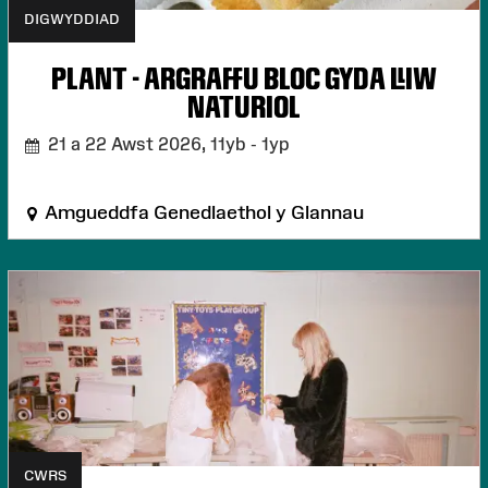
DIGWYDDIAD
PLANT - ARGRAFFU BLOC GYDA LLIW
NATURIOL
21 a 22 Awst 2026,
11yb - 1yp
Amgueddfa Genedlaethol y Glannau
CWRS