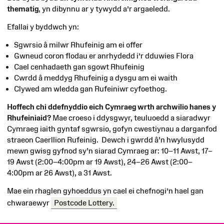
thematig
, yn dibynnu ar y tywydd a’r argaeledd.
Efallai y byddwch yn:
Sgwrsio â milwr Rhufeinig am ei offer
Gwneud coron flodau er anrhydedd i’r dduwies Flora
Cael cenhadaeth gan sgowt Rhufeinig
Cwrdd â meddyg Rhufeinig a dysgu am ei waith
Clywed am wledda gan Rufeiniwr cyfoethog.
Hoffech chi ddefnyddio eich Cymraeg wrth archwilio hanes y
Rhufeiniaid?
Mae croeso i ddysgwyr, teuluoedd a siaradwyr
Cymraeg iaith gyntaf sgwrsio, gofyn cwestiynau a darganfod
straeon Caerllion Rufeinig. Dewch i gwrdd â'n hwylusydd
mewn gwisg gyfnod sy'n siarad Cymraeg ar: 10–11 Awst, 17–
19 Awst (2:00–4:00pm ar 19 Awst), 24–26 Awst (2:00–
4:00pm ar 26 Awst), a 31 Awst.
Mae
ein
rhaglen
gyhoeddus
yn
cael
ei
chefnogi’n
hael
gan
chwaraewyr
Postcode Lottery.