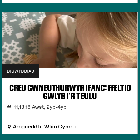
DIGWYDDIAD
CREU GWNEUTHURWYR IFANC: FFELTIO
GWLYB I'R TEULU
11,13,18 Awst,
2yp-4yp
Amgueddfa Wlân Cymru