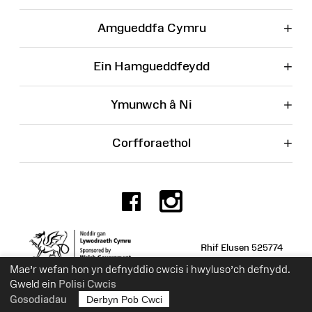
+
Amgueddfa Cymru
+
Ein Hamgueddfeydd
+
Ymunwch â Ni
+
Corfforaethol
Facebook
Instagr
Rhif Elusen 525774
Mae’r wefan hon yn defnyddio cwcis i hwyluso’ch defnydd.
Gweld ein
Polisi Cwcis
Gosodiadau
Derbyn Pob Cwci