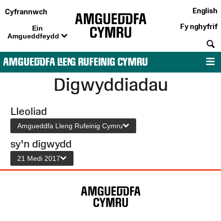
English
Cyfrannwch
Fy nghyfrif
Ein
Amgueddfeydd
C
AMGUEDDFA LLENG RUFEINIG CYMRU
D
Digwyddiadau
Lleoliad
Amgueddfa Lleng Rufeinig Cymru
sy'n digwydd
21 Medi 2017
Map
o'r
Wefan