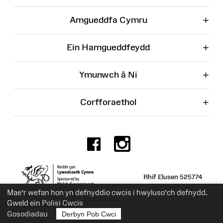
+
Amgueddfa Cymru
+
Ein Hamgueddfeydd
+
Ymunwch â Ni
+
Corfforaethol
Facebook
Instagr
Rhif Elusen 525774
Mae’r wefan hon yn defnyddio cwcis i hwyluso’ch defnydd.
Gweld ein
Polisi Cwcis
Gosodiadau
Derbyn Pob Cwci