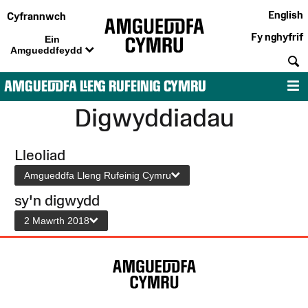
English
Cyfrannwch
Fy nghyfrif
Ein
Amgueddfeydd
C
AMGUEDDFA LLENG RUFEINIG CYMRU
D
Digwyddiadau
Lleoliad
Amgueddfa Lleng Rufeinig Cymru
sy'n digwydd
2 Mawrth 2018
Map
o'r
Wefan