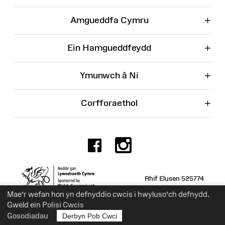
+
Amgueddfa Cymru
+
Ein Hamgueddfeydd
+
Ymunwch â Ni
+
Corfforaethol
Facebook
Instagr
Rhif Elusen 525774
Mae’r wefan hon yn defnyddio cwcis i hwyluso’ch defnydd.
Gweld ein
Polisi Cwcis
Gosodiadau
Derbyn Pob Cwci