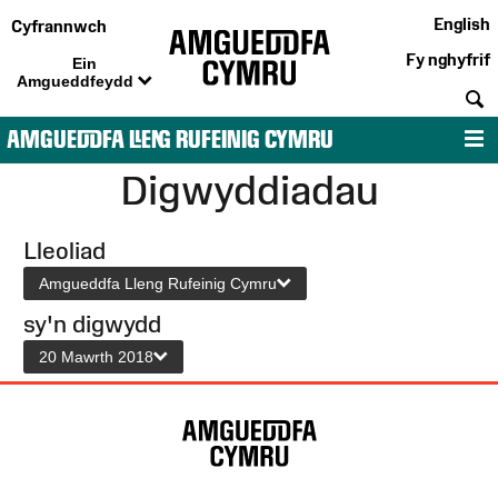
English
Cyfrannwch
Fy nghyfrif
Ein
Amgueddfeydd
C
AMGUEDDFA LLENG RUFEINIG CYMRU
D
Digwyddiadau
Lleoliad
Amgueddfa Lleng Rufeinig Cymru
sy'n digwydd
20 Mawrth 2018
Map
o'r
Wefan