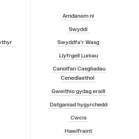
Amdanom ni
Swyddi
ythyr
Swyddfa'r Wasg
Llyfrgell Luniau
Canolfan Casgliadau
Cenedlaethol
Gweithio gydag eraill
Datganiad hygyrchedd
Cwcis
Hawlfraint