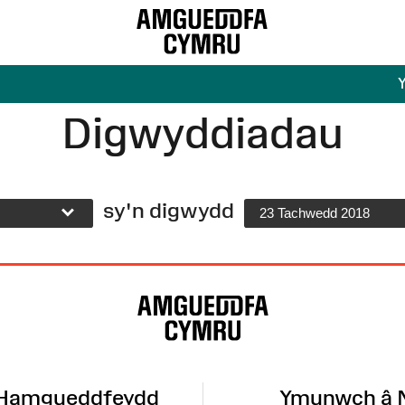
Digwyddiadau
sy'n digwydd
23 Tachwedd 2018
 Hamgueddfeydd
Ymunwch â 