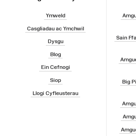
Ymweld
Amgu
Casgliadau ac Ymchwil
Sain Ff
Dysgu
Blog
Amgue
Ein Cefnogi
Siop
Big P
Llogi Cyfleusterau
Amgu
Amgu
Amgue