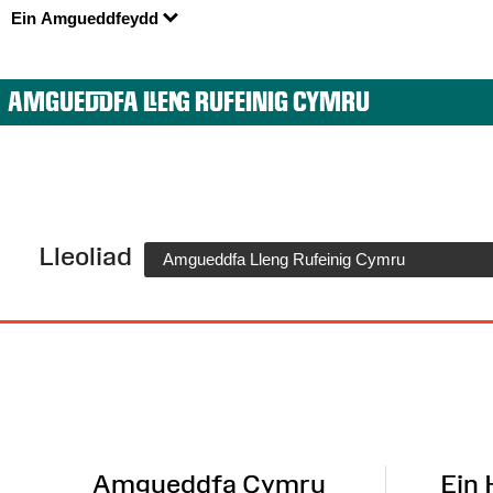
Ein Amgueddfeydd
AMGUEDDFA LLENG RUFEINIG CYMRU
Lleoliad
Amgueddfa Lleng Rufeinig Cymru
Map
o'r
Wefan
Amgueddfa Cymru
Ein