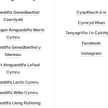
eddfa Genedlaethol
Cysylltwch â ni
Caerdydd
Cymryd Rhan
agan Amgueddfa Werin
Tanysgrifio i'n Cylchl
Cymru
Facebook
ddfa Genedlaethol y
Instagram
Glannau
it Amgueddfa Lofaol
Cymru
eddfa Lechi Cymru
eddfa Wlân Cymru
ddfa Lleng Rufeinig