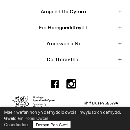
+
Amgueddfa Cymru
+
Ein Hamgueddfeydd
+
Ymunwch â Ni
+
Corfforaethol
Facebook
Instagr
Rhif Elusen 525774
Mae’r wefan hon yn defnyddio cwcis i hwyluso’ch defnydd.
Gweld ein
Polisi Cwcis
Gosodiadau
Derbyn Pob Cwci