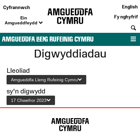
English
Cyfrannwch
Fy nghyfrif
Ein
Amgueddfeydd
C
AMGUEDDFA LLENG RUFEINIG CYMRU
D
Digwyddiadau
Lleoliad
Amgueddfa Lleng Rufeinig Cymru
sy'n digwydd
17 Chwefror 2023
Map
o'r
Wefan