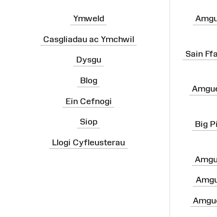
Ymweld
Amgu
Casgliadau ac Ymchwil
Sain Ff
Dysgu
Blog
Amgue
Ein Cefnogi
Siop
Big P
Llogi Cyfleusterau
Amgu
Amgu
Amgue