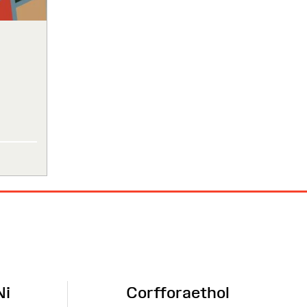
Ni
Corfforaethol