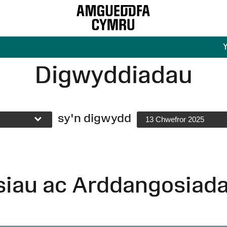
Digwyddiadau
sy'n digwydd
13 Chwefror 2025
siau ac Arddangosiad