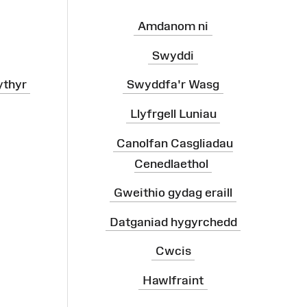
Amdanom ni
Swyddi
ythyr
Swyddfa'r Wasg
Llyfrgell Luniau
Canolfan Casgliadau
Cenedlaethol
Gweithio gydag eraill
Datganiad hygyrchedd
Cwcis
Hawlfraint