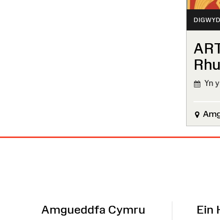
DIGWYD
ART
Rhu
Yn ys
Amgu
Map
o'r
Wefan
Amgueddfa Cymru
Ein