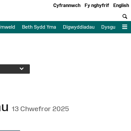
Cyfrannwch
Fy nghyfrif
English
C
Ymweld
Beth Sydd Yma
Digwyddiadau
Dysgu
D
au
13 Chwefror 2025