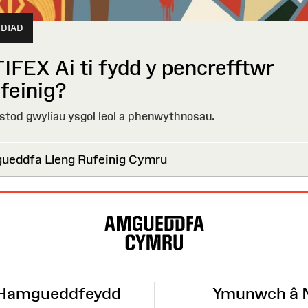
DIAD
IFEX Ai ti fydd y pencrefftwr
feinig?
tod gwyliau ysgol leol a phenwythnosau.
eddfa Lleng Rufeinig Cymru
 Hamgueddfeydd
Ymunwch â 