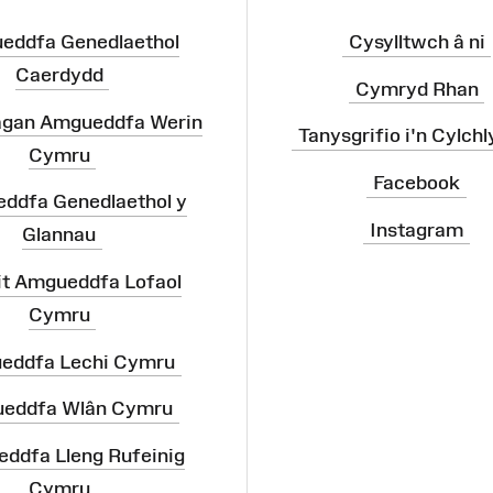
eddfa Genedlaethol
Cysylltwch â ni
Caerdydd
Cymryd Rhan
agan Amgueddfa Werin
Tanysgrifio i'n Cylchl
Cymru
Facebook
ddfa Genedlaethol y
Instagram
Glannau
it Amgueddfa Lofaol
Cymru
eddfa Lechi Cymru
eddfa Wlân Cymru
ddfa Lleng Rufeinig
Cymru