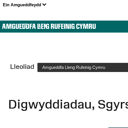
Ein Amgueddfeydd
AMGUEDDFA LLENG RUFEINIG CYMRU
Lleoliad
Amgueddfa Lleng Rufeinig Cymru
Digwyddiadau, Sgyr