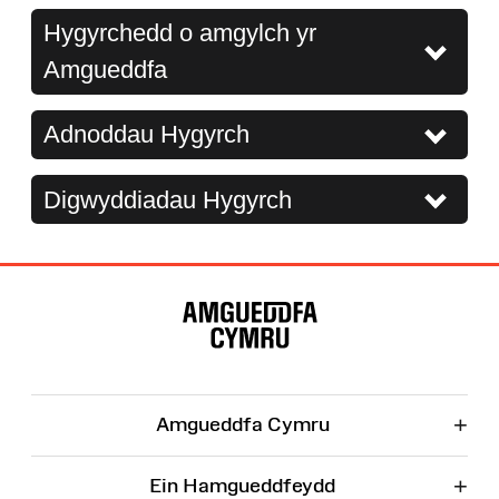
Hygyrchedd o amgylch yr
Amgueddfa
Adnoddau Hygyrch
Digwyddiadau Hygyrch
Map
o'r
Wefan
+
Amgueddfa Cymru
+
Ein Hamgueddfeydd