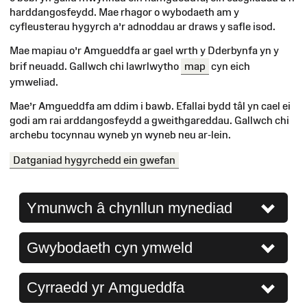
harddangosfeydd. Mae rhagor o wybodaeth am y
cyfleusterau hygyrch a’r adnoddau ar draws y safle isod.
Mae mapiau o’r Amgueddfa ar gael wrth y Dderbynfa yn y
brif neuadd. Gallwch chi lawrlwytho
map
cyn eich
ymweliad.
Mae’r Amgueddfa am ddim i bawb. Efallai bydd tâl yn cael ei
godi am rai arddangosfeydd a gweithgareddau. Gallwch chi
archebu tocynnau wyneb yn wyneb neu ar-lein.
Datganiad hygyrchedd ein gwefan
Ymunwch â chynllun mynediad
Gwybodaeth cyn ymweld
Cyrraedd yr Amgueddfa