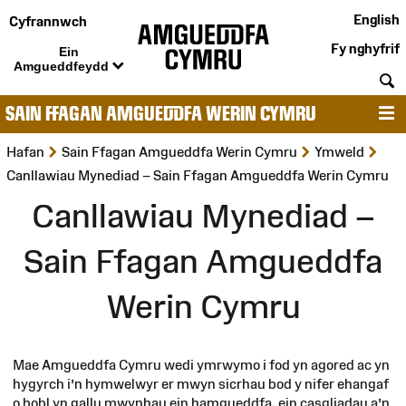
English
Cyfrannwch
Fy nghyfrif
Ein
Amgueddfeydd
C
SAIN FFAGAN AMGUEDDFA WERIN CYMRU
D
>
>
>
Hafan
Sain Ffagan Amgueddfa Werin Cymru
Ymweld
Canllawiau Mynediad – Sain Ffagan Amgueddfa Werin Cymru
Canllawiau Mynediad –
Sain Ffagan Amgueddfa
Werin Cymru
Mae Amgueddfa Cymru wedi ymrwymo i fod yn agored ac yn
hygyrch i’n hymwelwyr er mwyn sicrhau bod y nifer ehangaf
o bobl yn gallu mwynhau ein hamgueddfa, ein casgliadau a’n