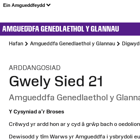
Ein Amgueddfeydd
AMGUEDDFA GENEDLAETHOL Y GLANNAU
Hafan
Amgueddfa Genedlaethol y Glannau
Digwyd
:
ARDDANGOSIAD
Gwely Sied 21
Amgueddfa Genedlaethol y Glann
Y
Cysyniad
a’r
Broses
Crëwyd
yr
ardd
hon
ar
y
cyd
â
grŵp
bach
o
oedolion
Dewisodd y
tîm
Warws
yr
Amgueddfa
i
ysbrydoli
e