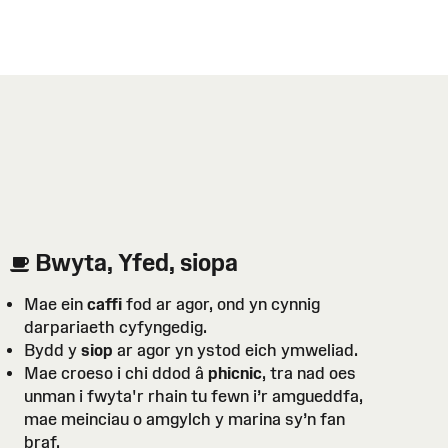
Bwyta, Yfed, siopa
Mae ein
caffi
fod ar agor, ond yn cynnig
darpariaeth cyfyngedig.
Bydd y
siop
ar agor yn ystod eich ymweliad.
Mae croeso i chi ddod â
phicnic
, tra nad oes
unman i fwyta'r rhain tu fewn i’r amgueddfa,
mae meinciau o amgylch y marina sy’n fan
braf.