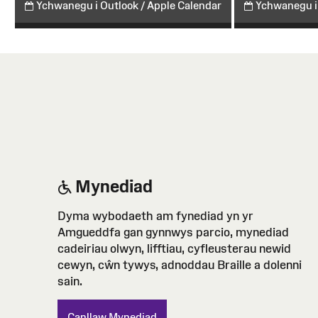
Ychwanegu i Outlook / Apple Calendar
Ychwanegu i
Mynediad
Dyma wybodaeth am fynediad yn yr
Amgueddfa gan gynnwys parcio, mynediad
cadeiriau olwyn, lifftiau, cyfleusterau newid
cewyn, cŵn tywys, adnoddau Braille a dolenni
sain.
Canllaw Mynediad