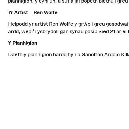
planhigion
, y
cynllun
, a
sut
allai
popeth
blethu
i
greu
Yr Artist – Ren Wolfe
Helpodd
yr artist Ren Wolfe y
grŵp
i
greu
gosodwai
ardd
,
wedi’i
ysbrydoli
gan
synau
posib
Sied
21
ar
ei
Y
Planhigion
Daeth
y
planhigion
hardd
hyn
o
Ganolfan
Arddio
Kil