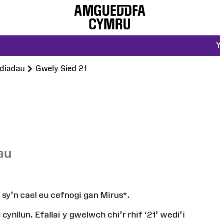
diadau
Gwely Sied 21
au
sy’n
cael
eu
cefnogi
gan
Mirus*.
u
cynllun
.
Efallai
y
gwelwch
chi’r
rhif
‘21’
wedi’i