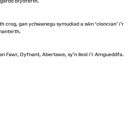
gardd
brydferth
.
th
crog
,
gan
ychwanegu
symudiad
a
sŵn
‘
cloncian
’
i’r
hanterth
.
lan
Fawr
,
Dyfnant
, Abertawe,
sy’n
lleol
i’r
Amgueddfa
.