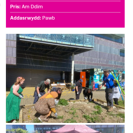
u
Pris
Am Ddim
Addasrwydd
Pawb