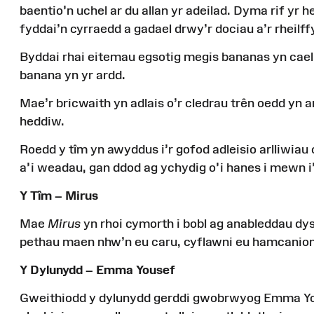
baentio’n
uchel
ar
du allan yr
adeilad
. Dyma
rif
yr h
fyddai’n
cyrraedd
a
gadael
drwy’r
dociau
a’r
rheilff
Byddai
rhai
eitemau
egsotig
megis
bananas
yn
cael
banana
yn
yr
ardd
.
Mae’r
bricwaith
yn
adlais
o’r
cledrau
trên
oedd
yn
a
heddiw
.
Roedd y
tîm
yn
awyddus
i’r
gofod
adleisio
arlliwiau
a’i
weadau
,
gan
ddod
ag
ychydig
o’i
hanes
i
mewn
i
Y
Tîm
– Mirus
Mae
Mirus
yn
rhoi
cymorth
i
bobl
ag
anableddau
dy
pethau
maen
nhw’n
eu
caru
,
cyflawni
eu
hamcanio
Y Dylunydd – Emma Yousef
Gweithiodd y
dylunydd
gerddi
gwobrwyog
Emma Y