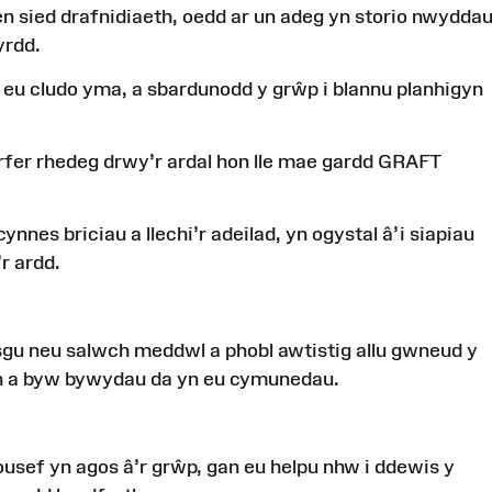
en
sied
drafnidiaeth
,
oedd
ar
un
adeg
yn
storio
nwydda
yrdd
.
eu
cludo
yma
, a
sbardunodd
y
grŵp
i
blannu
planhigyn
rfer
rhedeg
drwy’r
ardal
hon
lle
mae
gardd
GRAFT
cynnes
briciau
a
llechi’r
adeilad
,
yn
ogystal
â’i
siapiau
’r
ardd
.
sgu
neu
salwch
meddwl
a
phobl
awtistig
allu
gwneud
y
n
a
byw
bywydau
da
yn
eu
cymunedau
.
ousef
yn
agos
â’r
grŵp
,
gan
eu
helpu
nhw
i
ddewis
y