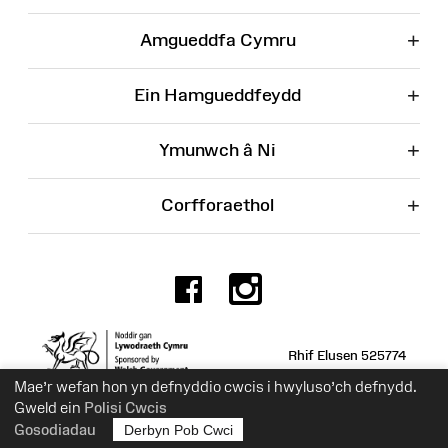
+
Amgueddfa Cymru
+
Ein Hamgueddfeydd
+
Ymunwch â Ni
+
Corfforaethol
Facebook
Instagr
Rhif Elusen 525774
Mae’r wefan hon yn defnyddio cwcis i hwyluso’ch defnydd.
Gweld ein
Polisi Cwcis
Gosodiadau
Derbyn Pob Cwci