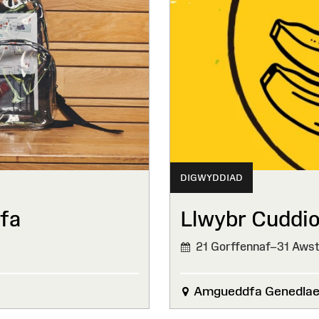
DIGWYDDIAD
fa
Llwybr Cuddio
21 Gorffennaf–31 Aws
Amgueddfa Genedlaet