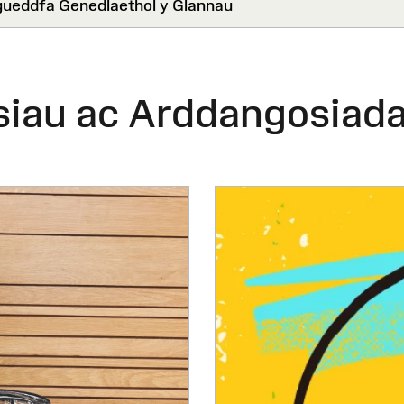
eddfa Genedlaethol y Glannau
siau ac Arddangosiad