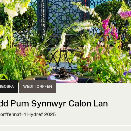
NGOSFA
WEDI'I ORFFEN
dd Pum Synnwyr Calon Lan
orffennaf–1 Hydref 2025
I
EN