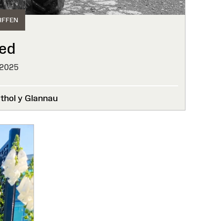
RFFEN
ed
 2025
hol y Glannau