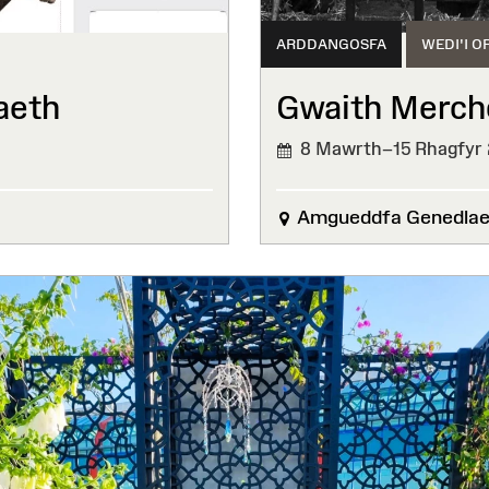
ARDDANGOSFA
WEDI'I O
aeth
Gwaith Merch
8 Mawrth–15 Rhagfyr
WEDI'I
ORFFEN
Amgueddfa Genedlaet