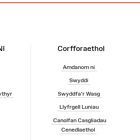
Ni
Corfforaethol
Amdanom ni
Swyddi
ythyr
Swyddfa'r Wasg
Llyfrgell Luniau
Canolfan Casgliadau
Cenedlaethol