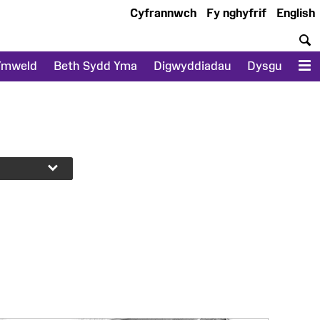
Cyfrannwch
Fy nghyfrif
English
C
Ymweld
Beth Sydd Yma
Digwyddiadau
Dysgu
D