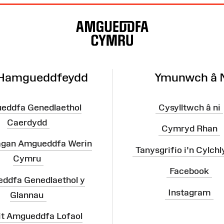
 Hamgueddfeydd
Ymunwch â 
eddfa Genedlaethol
Cysylltwch â ni
Caerdydd
Cymryd Rhan
agan Amgueddfa Werin
Tanysgrifio i'n Cylchl
Cymru
Facebook
ddfa Genedlaethol y
Instagram
Glannau
it Amgueddfa Lofaol