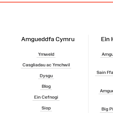
Map
o'r
Wefan
Amgueddfa Cymru
Ein
Ymweld
Amgu
Casgliadau ac Ymchwil
Sain Ff
Dysgu
Blog
Amgue
Ein Cefnogi
Siop
Big P