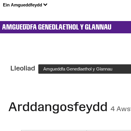
Ein Amgueddfeydd
AMGUEDDFA GENEDLAETHOL Y GLANNAU
Lleoliad
Amgueddfa Genedlaethol y Glannau
Arddangosfeydd
4 Aws