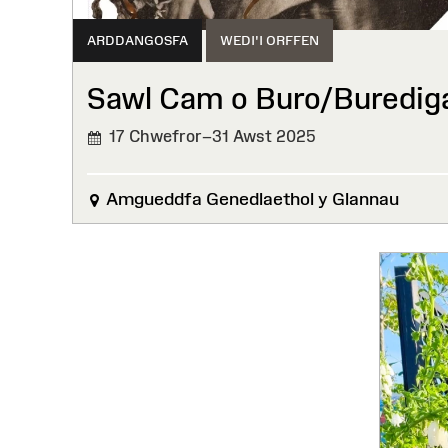
ARDDANGOSFA
WEDI'I ORFFEN
Sawl Cam o Buro/Buredig
17 Chwefror–31 Awst 2025
WEDI'I
ORFFEN
Amgueddfa Genedlaethol y Glannau