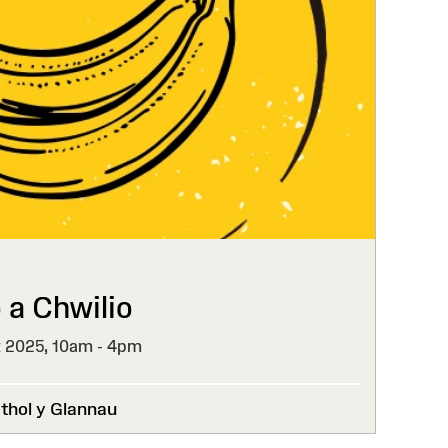
 a Chwilio
t 2025,
10am - 4pm
hol y Glannau